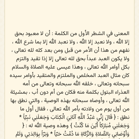
المعنى في الشطر الأول من الكلمة
: أن لا معبود بحق
إلا الله ، ولا نعبد إلا الله ، ولا نعبد الله إلا بما شرع الله ،
نفهم من هذا أن الأمر من قبل ومن بعد كله لله تعالى ،
ولا يكون العبد عبداً بحق لله تعالى إلا إذا تقيد والتزم
بكل أوامر الله تعالى ، وهذا عيسى عليه الصلاة والسلام
كان مثال العبد المخلص والملتزم والمتقيد بأوامر سيده
سبحانه وتعالى ، خلقه الله سبحانه وتعالى من أمه
العذراء البتول بكلمة منه فكان من أم دون أب ، بمشيئة
الله تعالى ، وأوصاه سبحانه بهذه الوصية ، والتي نطق بها
من أول يوم من ولادته بأمر الله تعالى ، فقال أول ما
نطق : {
قَالَ إِنِّي عَبْدُ اللَّهِ آتَانِيَ الْكِتَابَ وَجَعَلَنِي نَبِيّاً *
وَجَعَلَنِي مُبَارَكاً أَيْنَ مَا كُنْتُ
} وهذه وصية الله له : {
وَأَوْصَانِي بِالصَّلاةِ وَالزَّكَاةِ مَا دُمْتُ حَيّاً * وَبَرّاً بِوَالِدَتِي وَلَمْ