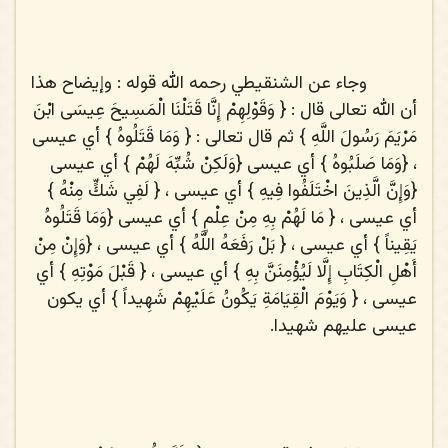
وجاء عن الشنقيطي رحمه الله قوله : وإيضاح هذا
أن الله تعالى قال : {
وَقَوْلِهِمْ إِنَّا قَتَلْنَا الْمَسِيحَ عِيسَى ابْنَ
مَرْيَمَ رَسُولَ اللَّهِ
} ثم قال تعالى : {
وَمَا قَتَلُوهُ
} أي عيسى
، {
وَمَا صَلَبُوهُ
} أي عيسى {
وَلَكِنْ شُبِّهَ لَهُمْ
} أي عيسى
{
وَإِنَّ الَّذِينَ اخْتَلَفُوا فِيهِ
} أي عيسى ، {
لَفِي شَكٍّ مِنْهُ
}
أي عيسى ، {
مَا لَهُمْ بِهِ مِنْ عِلْمٍ
} أي عيسى {
وَمَا قَتَلُوهُ
يَقِيناً
} أي عيسى ، {
بَلْ رَفَعَهُ اللَّهُ
} أي عيسى ، {
وَإِنْ مِنْ
أَهْلِ الْكِتَابِ إِلَّا لَيُؤْمِنَنَّ بِهِ
} أي عيسى ، {
قَبْلَ مَوْتِهِ
} أي
عيسى ، {
وَيَوْمَ الْقِيَامَةِ يَكُونُ عَلَيْهِمْ شَهِيداً
} أي يكون
عيسى عليهم شهيدا.