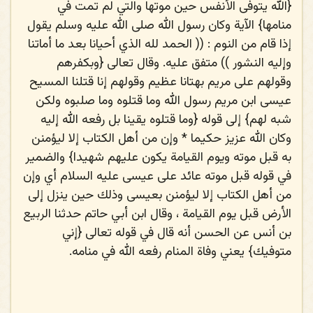
{الله يتوفى الأنفس حين موتها والتي لم تمت في
منامها} الآية وكان رسول الله
صلى الله عليه وسلم
يقول
إذا قام من النوم : (( الحمد لله الذي أحيانا بعد ما أماتنا
وإليه النشور )) متفق عليه. وقال تعالى {وبكفرهم
وقولهم على مريم بهتانا عظيم وقولهم إنا قتلنا المسيح
عيسى ابن مريم رسول الله وما قتلوه وما صلبوه ولكن
شبه لهم} إلى قوله {وما قتلوه يقينا بل رفعه الله إليه
وكان الله عزيز حكيما * وإن من أهل الكتاب إلا ليؤمنن
به قبل موته ويوم القيامة يكون عليهم شهيدا} والضمير
في قوله قبل موته عائد على عيسى عليه السلام أي وإن
من أهل الكتاب إلا ليؤمنن بعيسى وذلك حين ينزل إلى
الأرض قبل يوم القيامة ، وقال ابن أبي حاتم حدثنا الربيع
بن أنس عن الحسن أنه قال في قوله تعالى {إني
متوفيك} يعني وفاة المنام رفعه الله في منامه.