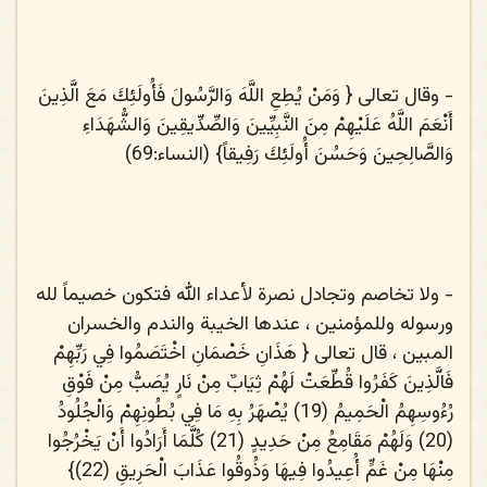
- وقال تعالى {
وَمَنْ يُطِعِ اللَّهَ وَالرَّسُولَ فَأُولَئِكَ مَعَ الَّذِينَ
أَنْعَمَ اللَّهُ عَلَيْهِمْ مِنَ النَّبِيِّينَ وَالصِّدِّيقِينَ وَالشُّهَدَاءِ
وَالصَّالِحِينَ وَحَسُنَ أُولَئِكَ رَفِيقاً
} (النساء:69)
- ولا تخاصم وتجادل نصرة لأعداء الله فتكون خصيماً لله
ورسوله وللمؤمنين ، عندها الخيبة والندم والخسران
المبين ، قال تعالى {
هَذَانِ خَصْمَانِ اخْتَصَمُوا فِي رَبِّهِمْ
فَالَّذِينَ كَفَرُوا قُطِّعَتْ لَهُمْ ثِيَابٌ مِنْ نَارٍ يُصَبُّ مِنْ فَوْقِ
رُءُوسِهِمُ الْحَمِيمُ
(19)
يُصْهَرُ بِهِ مَا فِي بُطُونِهِمْ وَالْجُلُودُ
(20)
وَلَهُمْ مَقَامِعُ مِنْ حَدِيدٍ (
21)
كُلَّمَا أَرَادُوا أَنْ يَخْرُجُوا
مِنْهَا مِنْ غَمٍّ أُعِيدُوا فِيهَا وَذُوقُوا عَذَابَ الْحَرِيقِ
(22)
}