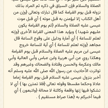
الصلاة والسلام فإن السياق في ذكره ثم المراد بذلك
نزوله قبل يوم القيامة كما قال تبارك وتعالى {وإن من
أهل الكتاب إلا ليؤمنن به قبل موته } أي قبل موت
عيسى عليه الصلاة والسلام {ثم يوم القيامة يكون
عليهم شهيدا } ويؤيد هذا المعنى القراءة الأخرى {وإنه
لعلم للساعة } أي أمارة ودليل على وقوع الساعة قال
مجاهد {وإنه لعلم للساعة } أي آية للساعة خروج
عيسى ابن مريم عليه الصلاة والسلام قبل يوم القيامة
وهكذا روي عن أبي هريرة وابن عباس وأبي العالية وأبي
مالك وعكرمة والحسن وقتادة والضحاك وغيرهم وقد
تواترت الأحاديث عن رسول الله صلى الله عليه وسلم أنه
أخبر بنزول عيسى عليه السلام قبل يوم القيامة إماما
عادلا وحكما مقسطا وقوله تعالى {فلا تمترن بها } أي لا
تشكوا فيها إنها واقعة وكائنة لا محالة {واتبعون } أي
فيما أخبركم به {هذا صراط مستقيم } .