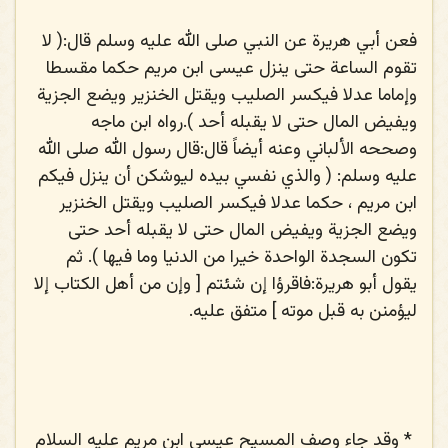
فعن أبي هريرة عن النبي
صلى الله عليه وسلم
قال:( لا
تقوم الساعة حتى ينزل عيسى ابن مريم حكما مقسطا
وإماما عدلا فيكسر الصليب ويقتل الخنزير ويضع الجزية
ويفيض المال حتى لا يقبله أحد ).رواه ابن ماجه
وصححه الألباني وعنه أيضاً قال:قال رسول الله
صلى الله
عليه وسلم
: ( والذي نفسي بيده ليوشكن أن ينزل فيكم
ابن مريم ، حكما عدلا فيكسر الصليب ويقتل الخنزير
ويضع الجزية ويفيض المال حتى لا يقبله أحد حتى
تكون السجدة الواحدة خيرا من الدنيا وما فيها ). ثم
يقول أبو هريرة:فاقرؤا إن شئتم [ وإن من أهل الكتاب إلا
ليؤمنن به قبل موته ] متفق عليه.
*
وقد جاء وصف المسيح عيسى ابن مريم عليه السلام