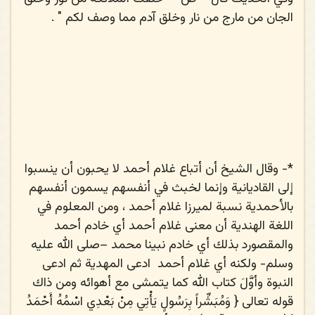
الجان من مارج من نار وخلق آدم مما وصف لكم " . ‌
*-
وقال الشيخ أن أتباع غلام أحمد لا يحبون أن ينسبوا
إلى القاديانية وإنما لخبث في أنفسهم يسمون أنفسهم
بالأحمدية نسبة لميرزا غلام أحمد ، ومن المعلوم في
اللغة الهندية أن معنى غلام أحمد أي خادم أحمد
والمقصورد بذلك أي خادم نبينا محمد –
صلى الله عليه
وسلم
- ولكنه أي غلام أحمد
ادعى المهدية ثم ادعى
النبوة وأوَّلَ كتاب الله كما يتمشى مع أهوائه ومن ذاك
قوله تعالى {
وَمُبَشِّراً بِرَسُولٍ يَأْتِي مِنْ بَعْدِي اسْمُهُ أَحْمَدُ