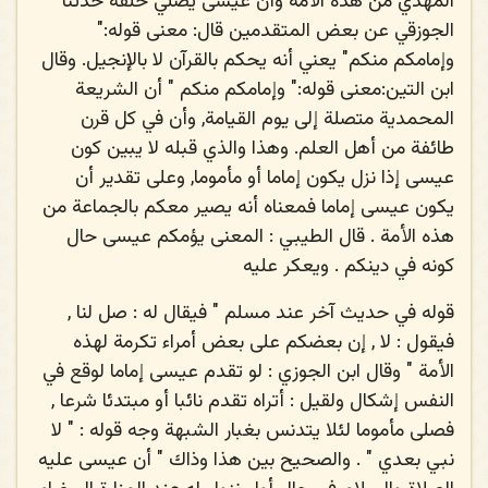
المهدي من هذه الأمة وأن عيسى يصلي خلفه حدثنا
الجوزقي عن بعض المتقدمين قال: معنى قوله:"
وإمامكم منكم" يعني أنه يحكم بالقرآن لا بالإنجيل. وقال
ابن التين:معنى قوله:" وإمامكم منكم " أن الشريعة
المحمدية متصلة إلى يوم القيامة, وأن في كل قرن
طائفة من أهل العلم. وهذا والذي قبله لا يبين كون
عيسى إذا نزل يكون إماما أو مأموما, وعلى تقدير أن
يكون عيسى إماما فمعناه أنه يصير معكم بالجماعة من
هذه الأمة . قال الطيبي : المعنى يؤمكم عيسى حال
كونه في دينكم . ويعكر عليه
قوله في حديث آخر عند مسلم " فيقال له : صل لنا ,
فيقول : لا , إن بعضكم على بعض أمراء تكرمة لهذه
الأمة " وقال ابن الجوزي : لو تقدم عيسى إماما لوقع في
النفس إشكال ولقيل : أتراه تقدم نائبا أو مبتدئا شرعا ,
فصلى مأموما لئلا يتدنس بغبار الشبهة وجه قوله : " لا
نبي بعدي " . والصحيح بين هذا وذاك " أن عيسى
عليه