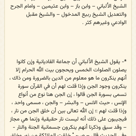
الشيخ الألباني – وابن باز – وابن عثيمين – وامام الجرح
والتعديل الشيخ ربيع المدخول – والشيخ مقبل
الوادعي وغيرهم كثر .
*-
يقول الشيخ الألباني أن جماعة القاديانية وإن كانوا
يصلون الصلوات الخمس ويحجون بيت الله الحرام إلا
أنهم ينكرون ما هو معلوم من الدين بالضرورة ومن ذاك ،
ينكرون وجود الجن وإذا قلت لهم أن في القرآن سورة
تسمى بسورة الجن قالوا ، إن الجن هنا نوع من أنواع
الإنس ، حيث الانس – والبشر – والجن ، مسمى واحد ،
وإذا قلت لهم :؛ إن الله تعالى بين أن خلق الجن من نار ،
فيجيبون على ذلك أنه ليست نار حقيقية وإنما هي مجاز
– وقد سبق وذكرنا أنهم ينكرون جسمانية الجنة والنار -
وفي الحديث قال – ص- " خلقت الملائكة من نور وخلق