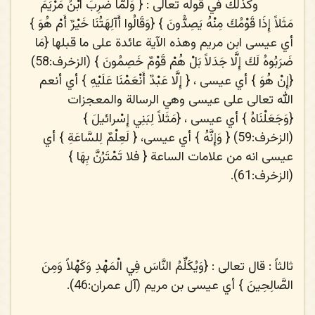
وكذلك في قوله تعالى : {
وَلَمَّا ضُرِبَ ابْنُ مَرْيَمَ
مَثَلاً إِذَا قَوْمُكَ مِنْهُ يَصِدُّونَ
} {
وَقَالُوا أَآلِهَتُنَا خَيْرٌ أَمْ هُوَ
}
أي عيسى ابن مريم وهذه الآية عائدة على ما قبلها {
مَا
ضَرَبُوهُ لَكَ إِلَّا جَدَلاً بَلْ هُمْ قَوْمٌ خَصِمُونَ
} (الزخرف:58)
{
إِنْ هُوَ
} أي عيسى ، {
إِلَّا عَبْدٌ أَنْعَمْنَا عَلَيْهِ
} أي أنعم
الله تعالى على عيسى وهي الرسالة والمعجزات
{
وَجَعَلْنَاهُ
} أي عيسى ، {
مَثَلاً لِبَنِي إِسْرائيلَ
}
(الزخرف:59) { و
َإِنَّهُ
} أي عيسى، {
لَعِلْمٌ لِلسَّاعَةِ
} أي
عيسى انه من علامات الساعة {
فلا تَمْتَرُنَّ بِهَا
}
(الزخرف:61).
ثالثاً
: قال تعالى : {
وَيُكَلِّمُ النَّاسَ فِي الْمَهْدِ وَكَهْلاً وَمِنَ
الصَّالِحِينَ
} أي عيسى بن مريم (آل عمران:46).