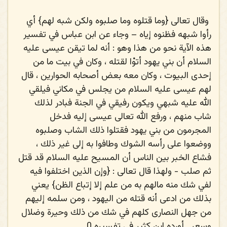
وقال تعالى {وما قتلوه وما صلبوه ولكن شبه لهم} أي
رأوا شبهه فظنوه إياه – وجاء عن ابن عباس في تفسير
هذه الآية نحو من هذا وهو : أنه لما تيقن عيسى عليه
السلام أن بني يهود أتوْا لقتله ، وكان في بيت ما من
إحدى البيوت ، وكان معه بعض أصحابه الحوارين ، قال
لهم عيسى عليه السلام من يجلس في مكاني فيلقي
الله عليه شبهي ويكون رفيقي في الجنة فبادر لذلك
شاب منهم ، ورفع الله تعالى عيسى إليه فدخل
المجرمون من بني يهود فقتلوا ذلك الشاب وصلبوه
ووضعوا على رأسه الشوك وطافوا به إلى غير ذلك ،
فشاع الخبر بين الناس أن المسيح عليه السلام قد قتل
ثم صلب - ولهذا قال تعالى : {وإن الذين اختلفوا فيه
لفي شك منه مالهم به من علم إلا إتباع الظن} يعني
بذلك من ادعى أنه قتله من اليهود ، ومن سلمه إليهم
من جهل النصارى كلهم في شك من ذلك وحيرة وضلال
وسعر . أورده ابن كثير في تفسيره 0