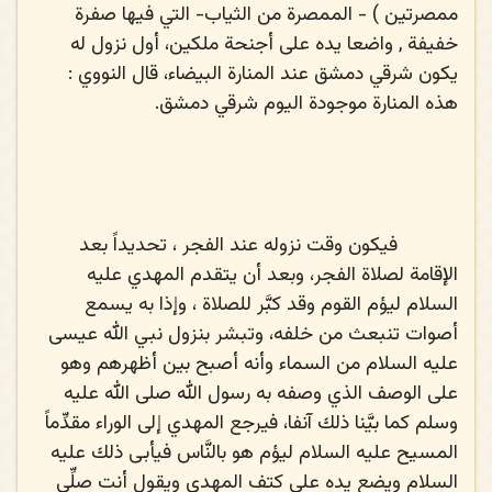
ممصرتين ) - الممصرة من الثياب- التي فيها صفرة
خفيفة , واضعا يده على أجنحة ملكين، أول نزول له
يكون شرقي دمشق عند المنارة البيضاء، قال النووي :
هذه المنارة موجودة اليوم شرقي دمشق.
فيكون وقت نزوله عند الفجر ، تحديداً بعد
الإقامة لصلاة الفجر، وبعد أن يتقدم المهدي عليه
السلام ليؤم القوم وقد كبَّر للصلاة ، وإذا به يسمع
أصوات تنبعث من خلفه، وتبشر بنزول نبي الله عيسى
عليه السلام من السماء وأنه أصبح بين أظهرهم وهو
على الوصف الذي وصفه به رسول الله
صلى الله عليه
وسلم
كما بيَّنا ذلك آنفا، فيرجع المهدي إلى الوراء مقدِّماً
المسيح عليه السلام ليؤم هو بالنَّاس فيأبى ذلك عليه
السلام ويضع يده على كتف المهدي ويقول أنت صلِّي