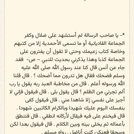
*-
يا صاحب الرسالة لم أستشهد على ضلال وكفر
الجماعة القاديانية أو ما تسمى الأحمدية إلا من كتبهم
وخاصة كتاب زعيمك وحتى لا تقول أن يفترون على
الجماعة كذبا وهذا يذكرني بحديث للنبي – ص-
فقد
جاء عن أنس قال كنا عند رسول الله
صلى الله عليه
وسلم
فضحك فقال هل تدرون مما أضحك ؟ . قال قلنا
الله ورسوله أعلم . قال من مخاطبة العبد ربه يقول يا رب
ألم تجرني من الظلم ؟ قال يقول بلى . قال فيقول فإني لا
أجيز على نفسي إلا شاهدا مني . قال فيقول كفى
بنفسك اليوم عليك شهيدا وبالكرام الكاتبين شهودا .
قال فيختم على فيه فيقال لأركانه انطقي . قال فتنطق
بأعماله ثم يخلى بينه وبين الكلام . قال فيقول بعدا لكن
وسحقا فعنكن كنت أناضل . رواه مسلم .