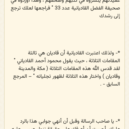
عقيدتهم ينشروه في كتبهم وصحفهم ، وهذا أوردوه في
صحيفة الفضل القاديانية عدد 33 " فراجعها لعلك ترجع
إلى رشدك
*-
ولذلك اعتبرت القاديانية أن قاديان هي ثالثة
المقامات الثلاثة ، حيث يقول محمود أحمد القادياني "
لقد قدس الله هذه المقامات الثلاثة ( مكة والمدينة
وقاديان ) واختار هذه الثلاثة لظهور تجلياته " – المرجع
السابق - .
*-
يا صاحب الرسالة وقبل أن أنهي جوابي هذا بالرد