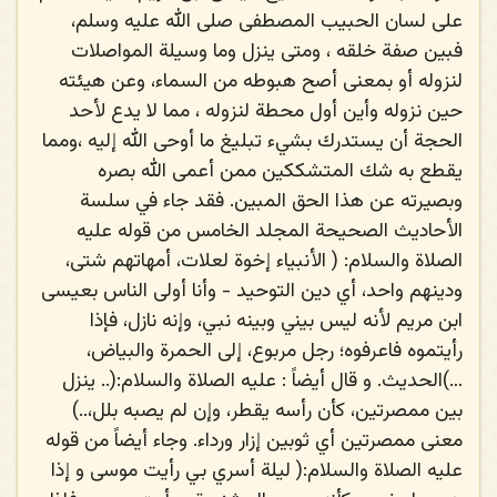
على لسان الحبيب المصطفى
صلى الله عليه وسلم
،
فبين صفة خلقه ، ومتى ينزل وما وسيلة المواصلات
لنزوله أو بمعنى أصح هبوطه من السماء، وعن هيئته
حين نزوله وأين أول محطة لنزوله ، مما لا يدع لأحد
الحجة أن يستدرك بشيء تبليغ ما أوحى الله إليه ،ومما
يقطع به شك المتشككين ممن أعمى الله بصره
وبصيرته عن هذا الحق المبين. فقد جاء في سلسة
الأحاديث الصحيحة المجلد الخامس من قوله
عليه
الصلاة والسلام
: ( الأنبياء إخوة لعلات، أمهاتهم شتى،
ودينهم واحد، أي دين التوحيد - وأنا أولى الناس بعيسى
ابن مريم لأنه ليس بيني وبينه نبي، وإنه نازل، فإذا
رأيتموه فاعرفوه؛ رجل مربوع، إلى الحمرة والبياض،
…)الحديث. و قال أيضاً :
عليه الصلاة والسلام
:(.. ينزل
بين ممصرتين، كأن رأسه يقطر، وإن لم يصبه بلل،..)
معنى ممصرتين أي ثوبين إزار ورداء. وجاء أيضاً من قوله
عليه الصلاة والسلام:( ليلة أسري بي رأيت موسى و إذا