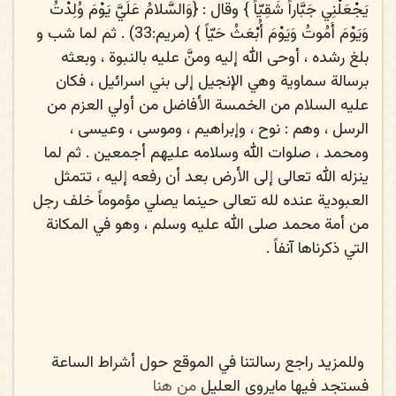
يَجْعَلْنِي جَبَّاراً شَقِيّاً
} وقال : {
وَالسَّلامُ عَلَيَّ يَوْمَ وُلِدْتُ
وَيَوْمَ أَمُوتُ وَيَوْمَ أُبْعَثُ حَيّاً
} (مريم:33) . ثم لما شب و
بلغ رشده ، أوحى الله إليه ومنَّ عليه بالنبوة ، وبعثه
برسالة سماوية وهي الإنجيل إلى بني اسرائيل ، فكان
عليه السلام من الخمسة الأفاضل من أولي العزم من
الرسل ، وهم : نوح ، وإبراهيم ، وموسى ، وعيسى ،
ومحمد ،
صلوات الله وسلامه عليهم أجمعين
. ثم لما
ينزله الله تعالى إلى الأرض بعد أن رفعه إليه ، تتمثل
العبودية عنده لله تعالى حينما يصلي مؤموماً خلف رجل
من أمة محمد
صلى الله عليه وسلم
، وهو في المكانة
التي ذكرناها آنفاً .
وللمزيد راجع رسالتنا في الموقع حول أشراط الساعة
فستجد فيها مايروي العليل
من هنا