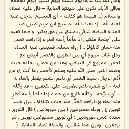
وهي كما بينا سابقاً يوم كسنة ويوم كشهر ويوم كجمعة
وباقي الأيام تكون على هيئتها الحالية – قال عليه الصلاة
والسلام (… فبينما هو كذلك – أي المسيح الدجال عليه
لعنة الله - إذ بعث الله المسيح ابن مريم فينزل عند
المنارة البيضاء شرقي دمشق بين مهرودتين واضعا كفيه
على أجنحة ملكين إذ طأطأ رأسه قطر و إذا رفعه تحدر
منه جمان كاللؤلؤ …) رواه مسلم. فعيسى عليه السلام
رجل شاب مربوع أي بين الطويل والقصير أبيض مع
احمرار ممزوج في البياض، وهذا من جمال الخلقة حيث
وصفه النبي صلى الله عليه وسلم كأحسن ما أنت راءٍ من
أُدْمِ الرجال، سبط الشعر أي ناعم الشعر يقطر بالماء له
لمة – أي شعره ناعم مضروب على الكتفين – قد رجَّلَه
– أي سرَّحه - وكأنه خارج من حمام إذا طأطأ رأسه قطر
منه الماء وإذا رفعه تحدَّر منه حبات كاللؤلؤ ، ينزل لابساً
ثوبين إزار ورداء مصبوغين ( بين مهرودتين ) قال النووي :
معناه لابس مهرودتين : أي ثوبين مصبوغين بورس , ثم
بزعفران . وقيل هما شقتان , والشقة نصف الملاءة . (