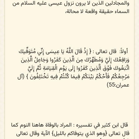
والمجادلين الذين لا يرون نزول عيسى عليه السلام من
السماء حقيقة واقعة لا محالة،
أولاً
:
قال تعالى : {
إِذْ قَالَ اللَّهُ يَا عِيسَى إِنِّي مُتَوَفِّيكَ
وَرَافِعُكَ إِلَيَّ وَمُطَهِّرُكَ مِنَ الَّذِينَ كَفَرُوا وَجَاعِلُ الَّذِينَ
اتَّبَعُوكَ فَوْقَ الَّذِينَ كَفَرُوا إِلَى يَوْمِ الْقِيَامَةِ ثُمَّ إِلَيَّ
مَرْجِعُكُمْ فَأَحْكُمُ بَيْنَكُمْ فِيمَا كُنْتُمْ فِيهِ تَخْتَلِفُونَ
} (آل
عمران:55)
قال ابن كثير
في تفسيره : المراد بالوفاة هاهنا النوم كما
قال تعالى {وهو الذي يتوفاكم بالليل} الآية وقال تعالى