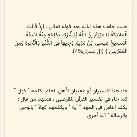
حيث جاءت هذه الآية بعد قوله تعالى : {
إِذْ قَالَتِ
الْمَلائِكَةُ يَا مَرْيَمُ إِنَّ اللَّهَ يُبَشِّرُكِ بِكَلِمَةٍ مِنْهُ اسْمُهُ
الْمَسِيحُ عِيسَى ابْنُ مَرْيَمَ وَجِيهاً فِي الدُّنْيَا وَالْآخِرَةِ وَمِنَ
الْمُقَرَّبِينَ
} (آل عمران:45).
جاء هنا تفسيران أو معنيان لأهل العلم لكلمة " كهل "
كما جاء في تفسير القرآن للقرطبي ، فمنهم من قال :
يكلم الناس في المهد " آية " ويكلمهم كهلاً " بالوحي
والرسالة " آية أخرى