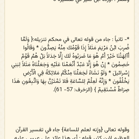
*- ثانياً
:
جاء من قوله تعالى في محكم تنزيله:{
وَلَمَّا
ضُرِبَ ابْنُ مَرْيَمَ مَثَلاً إِذَا قَوْمُكَ مِنْهُ يَصِدُّونَ * وَقَالُوا
أَآلِهَتُنَا خَيْرٌ أَمْ هُوَ مَا ضَرَبُوهُ لَكَ إِلَّا جَدَلاً بَلْ هُمْ قَوْمٌ
خَصِمُونَ * إِنْ هُوَ إِلَّا عَبْدٌ أَنْعَمْنَا عَلَيْهِ وَجَعَلْنَاهُ مَثَلاً لِبَنِي
إِسْرائيلَ * وَلَوْ نَشَاءُ لَجَعَلْنَا مِنْكُمْ مَلائِكَةً فِي الْأَرْضِ
يَخْلُفُونَ * وَإِنَّهُ لَعِلْمٌ لِلسَّاعَةِ فَلا تَمْتَرُنَّ بِهَا وَاتَّبِعُونِ هَذَا
صِرَاطٌ مُسْتَقِيمٌ
} (الزخرف: 57- 61).
وقوله تعالى {وإنه لعلم للساعة} جاء في تفسير القرآن
العظيم
لابن كثير
قوله : أي هذا عائد على عيسى عليه