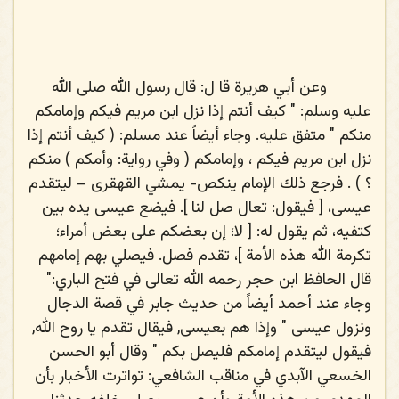
وعن أبي هريرة قا ل: قال رسول الله
صلى الله
عليه وسلم
: " كيف أنتم إذا نزل ابن مريم فيكم وإمامكم
منكم " متفق عليه. وجاء أيضاً عند مسلم: ( كيف أنتم إذا
نزل ابن مريم فيكم ، وإمامكم ( وفي رواية: وأمكم ) منكم
؟ ) . فرجع ذلك الإمام ينكص- يمشي القهقرى – ليتقدم
عيسى، [ فيقول: تعال صل لنا ]. فيضع عيسى يده بين
كتفيه، ثم يقول له: [ لا؛ إن بعضكم على بعض أمراء؛
تكرمة الله هذه الأمة ]، تقدم فصل. فيصلي بهم إمامهم
قال الحافظ ابن حجر رحمه الله تعالى في فتح الباري:"
وجاء عند أحمد أيضاً من حديث جابر في قصة الدجال
ونزول عيسى " وإذا هم بعيسى, فيقال تقدم يا روح الله,
فيقول ليتقدم إمامكم فليصل بكم " وقال أبو الحسن
الخسعي الآبدي في مناقب الشافعي: تواترت الأخبار بأن