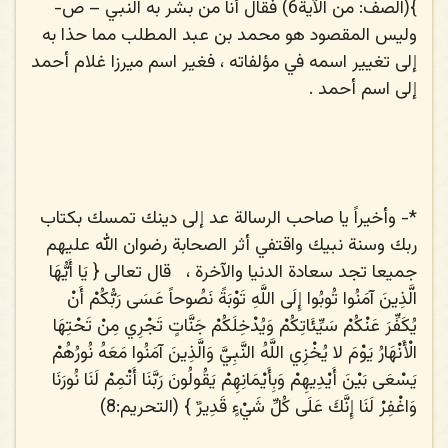
}(الصف: من الآية6) فقال أنا من بشر به النبي – ص-
وليس المقصود هو محمد بن عبد المطلب مما حذا به
إلى تغيير اسمه في مؤلفاته ، فغير اسم ميرزا غلام أحمد
إلى اسم أحمد .
*-
وأخيراً يا صاحب الرسالة عد إلى دينك تمسك بكتاب
ربك وسنة نبيك واقتفي أثر الصحابة رضوان الله عليهم
جميعا تجد سعادة الدنيا والآخرة ،
قال تعالى {
يَا أَيُّهَا
الَّذِينَ آمَنُوا تُوبُوا إِلَى اللَّهِ تَوْبَةً نَصُوحاً عَسَى رَبُّكُمْ أَنْ
يُكَفِّرَ عَنْكُمْ سَيِّئَاتِكُمْ وَيُدْخِلَكُمْ جَنَّاتٍ تَجْرِي مِنْ تَحْتِهَا
الْأَنْهَارُ يَوْمَ لا يُخْزِي اللَّهُ النَّبِيَّ وَالَّذِينَ آمَنُوا مَعَهُ نُورُهُمْ
يَسْعَى بَيْنَ أَيْدِيهِمْ وَبِأَيْمَانِهِمْ يَقُولُونَ رَبَّنَا أَتْمِمْ لَنَا نُورَنَا
وَاغْفِرْ لَنَا إِنَّكَ عَلَى كُلِّ شَيْءٍ قَدِيرٌ
} (التحريم:8)