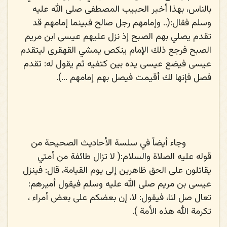
بالناس، بهذا أخبر الحبيب المصطفى
صلى الله عليه
وسلم
فقال:(.. وإمامهم رجل صالح فبينما إمامهم قد
تقدم يصلي بهم الصبح إذ نزل عليهم عيسى ابن مريم
الصبح فرجع ذلك الإمام ينكص يمشي القهقرى ليتقدم
عيسى فيضع عيسى يده بين كتفيه ثم يقول له: تقدم
فصل فإنها لك أقيمت فيصل بهم إمامهم …).
وجاء أيضاً في سلسة الأحاديث الصحيحة من
قوله
عليه الصلاة والسلام
:( لا تزال طائفة من أمتي
يقاتلون على الحق ظاهرين إلى يوم القيامة، قال: فينزل
عيسى بن مريم
صلى الله عليه وسلم
فيقول أميرهم:
تعال صل لنا، فيقول: لا، إن بعضكم على بعض أمراء ،
تكرمة الله هذه الأمة ).