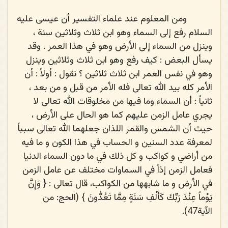
ومن المعلوم عند علماء التفسير أن عيسى عليه
السلام رفع إلى السماء وهو ابن ثلاث وثلاثين سنة ،
وينزل من السماء إلى الأرض وهو في هذا العمر . وقد
يسأل البعض : كيف رفع وهو ابن ثلاث وثلاثين وينزل
وهو في نفس العمر ابن ثلاث ثلاثين ؟ نقول : أولاً : أن
الأمر كله بيد الله تعالى فله الأمر من قبل و من بعد ،
ثانياً : أن السماء وما فيها من مخلوقات الله تعالى لا
يجري عامل الزمن عليهم كما هو الحال على الأرض ،
حيث أن الشمس والقمر اللذان جعلهما الله تعالى سبباً
لمعرفة عدد السنين و الحساب في هذا الكون و ما فيه
من أراضي و كواكب و كل ذلك في ما دون السماء الدنيا
فعامل الزمن إذاً في السماوات مختلف عن عامل الزمن
في الأرض و ما شابهها من الكواكب، قال تعالى : {
وَإِنَّ
يَوْماً عِنْدَ رَبِّكَ كَأَلْفِ سَنَةٍ مِمَّا تَعُدُّونَ
} (الحج: من
الآية47).