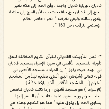
قاديان ، وزيارة قاديان واجبة ، وأن الحج إلى مكة بغير
الحج إلى قاديان حج جاف خشيب ، لأن الحج إلى مكة لا
يؤدي رسالته وليفي بغرضه " انظر : حاضر العالم
الإسلامي للرقب ، ص 163 " .
*-
فمن التأويلات القادياني للقرآن الكريم المخالفة للحق
تأويله للمسجد الأقصى في سورة الإسراء بمسجد قاديان
في الهند حيث يقول " إن المراد بالمسجد الأقصى في
قوله تعالى {
سُبْحَانَ الَّذِي أَسْرَى بِعَبْدِهِ لَيْلاً مِنَ الْمَسْجِدِ
الْحَرَامِ إِلَى الْمَسْجِدِ الْأَقْصَى الَّذِي بَارَكْنَا حَوْلَهُ
}
(الإسراء:1) هو مسجد قاديان ، وإذا كانت قاديان تناهض
البلد الحرام وربما تفوق عليه ، فلا بد أن السفر إليها
يساوي الحج بل يفوق عليه " هذا هو كلامهم وهذه هي