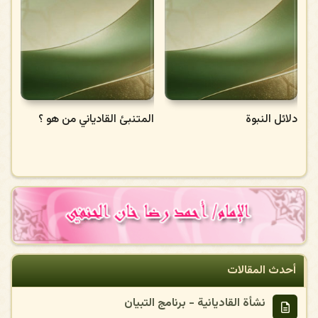
ف
دلائل النبوة
المتنبئ القادياني من هو ؟
أحدث المقالات
نشأة القاديانية - برنامج التبيان