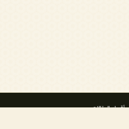
أقسام المقالات
أ. فؤاد العطار