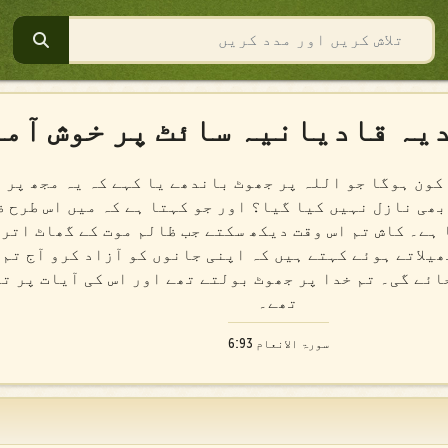
تلاشsearch
یہ قادیانیہ سائٹ پر خوش آم
کون ہوگا جو اللہ پر جھوٹ باندھے یا کہے کہ یہ مجھ پر 
بھی نازل نہیں کیا گیا؟ اور جو کہتا ہے کہ میں اس طرح 
 ہے۔ کاش تم اس وقت دیکھ سکتے جب ظالم موت کے گھاٹ اتر 
یلاتے ہوئے کہتے ہیں کہ اپنی جانوں کو آزاد کرو آج تم 
ائے گی۔ تم خدا پر جھوٹ بولتے تھے اور اس کی آیات پر ت
تھے۔
سورۃ الانعام 6:93