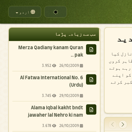
زبان منتخب کریں۔
اردو
سب سے زیادہ پڑھا
دید
Merza Qadiany kanam Quran
نازل کیا
pak ..
ظاہر کروں
3.952
26/10/2009
رہے ہوتے
کو اپنے
Al Fatwa International No. 6
کبر کرتے
(Urdu)
3.745
29/10/2009
Alama Iqbal kakht bndt
jawaher lal Nehro ki nam
3.678
26/10/2009