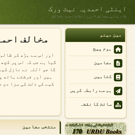
اینٹی احمدیہ نیٹ ورک
قادیانی مخالف - مرزا غلام احمد مخالف
مین مینو
مخالف احمد
ہوم پیج
اور اس سے بڑھ کر ظالم 
گیا ہے جب کہ اس پر کچھ 
مضامین
گا جو اللہ نے نازل کیا
کتابیں
ہیں اور فرشتے ہاتھ پھ
کیے کی ذلت کی سزا دی ج
ہم سے رابطہ کریں
سائٹ کا نقشہ
منتخب مضامین