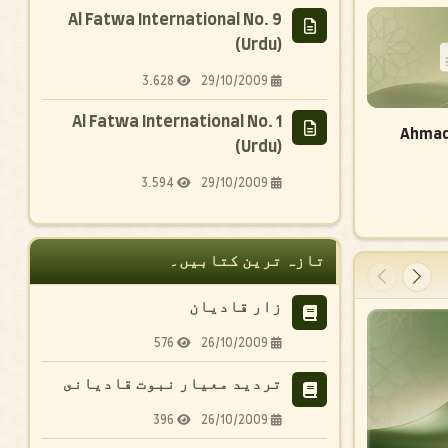
Al Fatwa International No. 9
(Urdu)
3.628
29/10/2009
Al Fatwa International No. 1
Shafaat Naby Akram (
Al Fatwa International
Ahmad
(Urdu)
PBUH ) kzreea
No. 30 (Urdu)
3.594
29/10/2009
تازہ ترین کتابیں۔
زار قاديان
576
26/10/2009
ترديد معيار نبوت قاديانى
396
26/10/2009