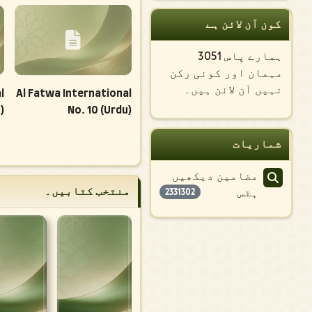
کون آن لائن ہے
ہمارے پاس 3051
مہمان اور کوئی رکن
نہیں آن لائن ہیں۔
l
Al Fatwa International
)
No. 10 (Urdu)
شماریات
مضامین دیکھیں
منتخب کتابیں۔
ہٹس
2331302