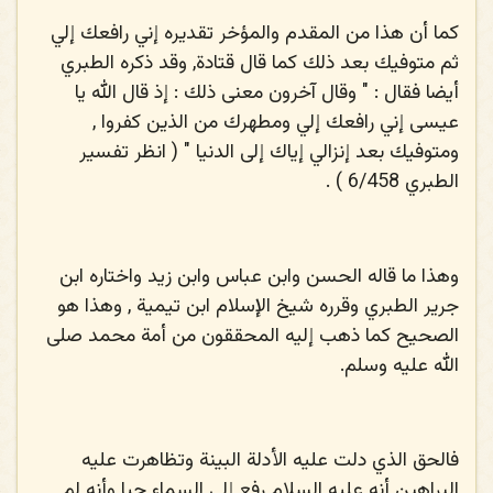
كما أن هذا من المقدم والمؤخر تقديره إني رافعك إلي
ثم متوفيك بعد ذلك كما قال قتادة, وقد ذكره الطبري
أيضا فقال : " وقال آخرون معنى ذلك : إذ قال الله يا
عيسى إني رافعك إلي ومطهرك من الذين كفروا ,
ومتوفيك بعد إنزالي إياك إلى الدنيا " ( انظر تفسير
الطبري 6/458 ) .
وهذا ما قاله الحسن وابن عباس وابن زيد واختاره ابن
جرير الطبري وقرره شيخ الإسلام ابن تيمية , وهذا هو
الصحيح كما ذهب إليه المحققون من أمة محمد
صلى
الله عليه وسلم.
فالحق الذي دلت عليه الأدلة البينة وتظاهرت عليه
البراهين أنه عليه السلام رفع إلى السماء حيا وأنه لم