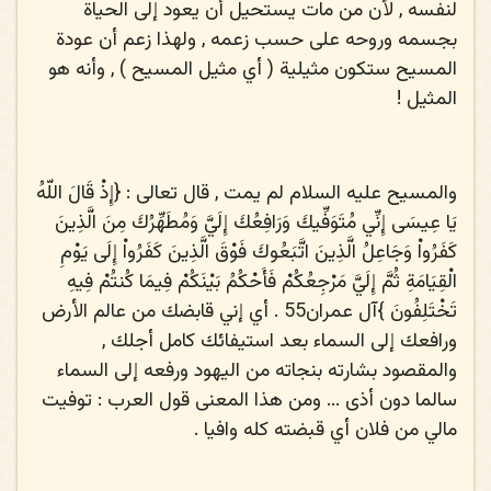
لنفسه , لأن من مات يستحيل أن يعود إلى الحياة
بجسمه وروحه على حسب زعمه , ولهذا زعم أن عودة
المسيح ستكون مثيلية ( أي مثيل المسيح ) , وأنه هو
المثيل !
والمسيح عليه السلام لم يمت , قال تعالى : {
إِذْ قَالَ اللّهُ
يَا عِيسَى إِنِّي مُتَوَفِّيكَ وَرَافِعُكَ إِلَيَّ وَمُطَهِّرُكَ مِنَ الَّذِينَ
كَفَرُواْ وَجَاعِلُ الَّذِينَ اتَّبَعُوكَ فَوْقَ الَّذِينَ كَفَرُواْ إِلَى يَوْمِ
الْقِيَامَةِ ثُمَّ إِلَيَّ مَرْجِعُكُمْ فَأَحْكُمُ بَيْنَكُمْ فِيمَا كُنتُمْ فِيهِ
تَخْتَلِفُونَ
}آل عمران55 . أي إني قابضك من عالم الأرض
ورافعك إلى السماء بعد استيفائك كامل أجلك ,
والمقصود بشارته بنجاته من اليهود ورفعه إلى السماء
سالما دون أذى ... ومن هذا المعنى قول العرب : توفيت
مالي من فلان أي قبضته كله وافيا .