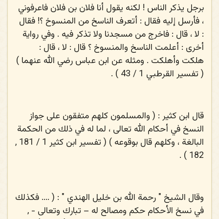
برجل يذكر الناس ! لكنه يقول أنا فلان بن فلان فاعرفوني
، فأرسل إليه فقال : أتعرف الناسخ من المنسوخ ؟! فقال
: لا ، قال : فاخرج من مسجدنا ولا تذكر فيه . وفي رواية
أخرى : أعلمت الناسخ والمنسوخ ؟ قال : لا ، قال :
هلكت وأهلكت . ومثله عن ابن عباس رضي الله عنهما )
( تفسير القرطبي 1 / 43 ) .
قال ابن كثير : ( والمسلمون كلهم متفقون على جواز
النسخ في أحكام الله تعالى ، لما له في ذلك من الحكمة
البالغة ، وكلهم قال بوقوعه ) ( تفسير ابن كثير 1 / 181 ,
182 ) .
وقال الشيخ " رحمة الله بن خليل الهندي " : ( .... فكذلك
في نسخ الأحكام حكم ومصالح له – تبارك وتعالى - ,