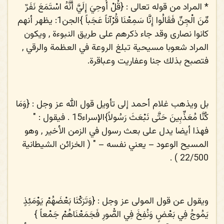
* المراد من قوله تعالى : {
قُلْ أُوحِيَ إِلَيَّ أَنَّهُ اسْتَمَعَ نَفَرٌ
مِّنَ الْجِنِّ فَقَالُوا إِنَّا سَمِعْنَا قُرْآناً عَجَباً
}الجن1: يظهر أنهم
كانوا نصارى وقد جاء ذكرهم على طريق النبوءة , ويكون
المراد شعوبا مسيحية تبلغ الروعة في العظمة والرقي ,
فتصبح بذلك جنا وعفاريت وعباقرة.
بل ويذهب غلام أحمد إلى تأويل قول الله عز وجل : {
وَمَا
كُنَّا مُعَذِّبِينَ حَتَّى نَبْعَثَ رَسُولاً
}الإسراء15 . فيقول : "
فهذا أيضا يدل على بعث رسول في الزمن الأخير , وهو
المسيح الوعود – يعني نفسه – " ( الخزائن الشيطانية
22/500 ) .
ويقول عن قول المولى عز وجل : {
وَتَرَكْنَا بَعْضَهُمْ يَوْمَئِذٍ
يَمُوجُ فِي بَعْضٍ وَنُفِخَ فِي الصُّورِ فَجَمَعْنَاهُمْ جَمْعاً
}