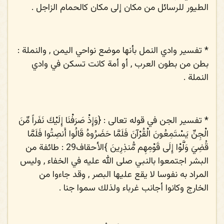
الطيور للرسائل من مكان إلى مكان كالحمام الزاجل .
* تفسير وادي النمل بأنها موضع نواحي اليمن , والنملة :
بطن من بطون العرب , أو أمة كانت تسكن في وادي
النملة .
* تفسير الجن في قوله تعالى : {
وَإِذْ صَرَفْنَا إِلَيْكَ نَفَراً مِّنَ
الْجِنِّ يَسْتَمِعُونَ الْقُرْآنَ فَلَمَّا حَضَرُوهُ قَالُوا أَنصِتُوا فَلَمَّا
قُضِيَ وَلَّوْا إِلَى قَوْمِهِم مُّنذِرِينَ
}الأحقاف29 : طائفة من
البشر اجتمعوا بالنبي صلى الله عليه في الخفاء , وليس
المراد به نفوسا لا يقع عليها البصر , وقد جاءوا من
الخارج وكانوا أجانب غرباء ولذلك سموا جنا .