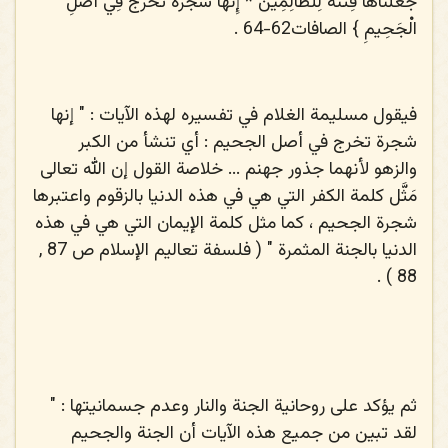
جَعَلْنَاهَا فِتْنَةً لِلظَّالِمِينَ * إِنَّهَا شَجَرَةٌ تَخْرُجُ فِي أَصْلِ
الْجَحِيمِ
} الصافات62-64 .
فيقول مسليمة الغلام في تفسيره لهذه الآيات : " إنها
شجرة تخرج في أصل الجحيم : أي تنشأ من الكبر
والزهو لأنهما جذور جهنم ... خلاصة القول إن الله تعالى
مَثَّل كلمة الكفر التي هي في هذه الدنيا بالزقوم واعتبرها
شجرة الجحيم ، كما مثل كلمة الإيمان التي هي في هذه
الدنيا بالجنة المثمرة " ( فلسفة تعاليم الإسلام ص 87 ,
88 ) .
ثم يؤكد على روحانية الجنة والنار وعدم جسمانيتها : "
لقد تبين من جميع هذه الآيات أن الجنة والجحيم