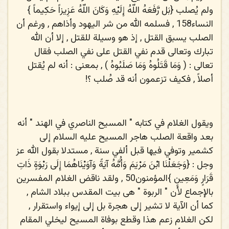
ولم يُصلب {
بَل رَّفَعَهُ اللّهُ إِلَيْهِ وَكَانَ اللّهُ عَزِيزاً حَكِيماً
}
النساء158 , فسلمه الله من شر اليهود وأذاهم , ورغم أن
الصلب يسبق القتل , إذ هو وسيلة للقتل , إلا أن الله
تبارك وتعالى قدم نفي القتل على نفي الصلب فقال
تعالى : (
وَمَا قَتَلُوهُ وَمَا صَلَبُوهُ
) , بمعنى : أنه لم يُقتل
أصلاً , فكيف تزعمون أنه قد صُلب ؟!
ويقول الغلام في كتابه " المسيح الناصري في الهند " أنه
بعد واقعة الصلب هاجر المسيح عليه السلام إلى
كشمير وتوفي فيها قبل ألفي سنة , مستدلا بقول الله عز
وجل : {
وَجَعَلْنَا ابْنَ مَرْيَمَ وَأُمَّهُ آيَةً وَآوَيْنَاهُمَا إِلَى رَبْوَةٍ ذَاتِ
قَرَارٍ وَمَعِينٍ
}المؤمنون50 , ولقد ناقض الغلام المفسرين
بالإجماع لأن " الربوة " هى بيت المقدس ببلاد الشام ,
كما أن الآية لا تشير إلى هجرة بل إلى إيواء واستقرار ,
لكن الغلام زعم هذا وقطع بوفاة المسيح ليخلي المقام