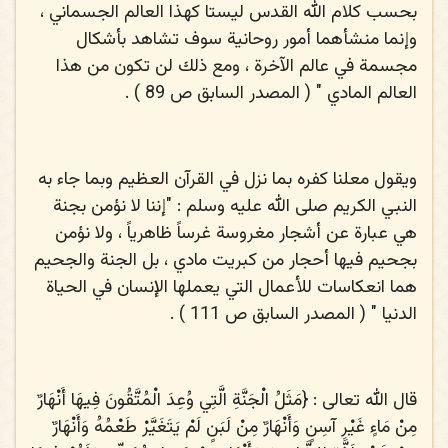
بحسب كلام الله القدس ليستا كهذا العالم الجسماني ،
وإنما منشأهما أمور روحانية سوف تشاهد بأشكال
مجسمة في عالم الآخرة ، ومع ذلك لن تكون من هذا
العالم المادي " ( المصدر السابق ص 89 ) .
ويقول معلنا كفره بما نزل في القرآن العظيم وبما جاء به
النبي الكريم صلى الله عليه وسلم : "إننا لا نؤمن بجنة
هي عبارة عن أشجار مغروسة غرساً ظاهرياً ، ولا نؤمن
بجحيم فيها أحجار من كبريت مادي ، بل الجنة والجحيم
هما انعكاسات للأعمال التي يعملها الإنسان في الحياة
الدنيا " ( المصدر السابق ص 111 ) .
قال الله تعالى : {
مَثَلُ الْجَنَّةِ الَّتِي وُعِدَ الْمُتَّقُونَ فِيهَا أَنْهَارٌ
مِنْ مَاءٍ غَيْرِ آسِنٍ وَأَنْهَارٌ مِنْ لَبَنٍ لَمْ يَتَغَيَّرْ طَعْمُهُ وَأَنْهَارٌ