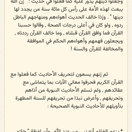
وجعلوا دينهم يدور عليه كما فعلوا في حديث : " إن الله
يبعث لهذه الأمة على رأس كل مائة سنة من يجدد لها
دينها " . وإذا خالف الحديث أهواءهم ومنهاجهم الباطل
ردوه , ولو كان في أعلى درجات الصحة , وقالوا حسبنا
القرآن فما وافق القرآن قبلناه , وما خالف القرآن رددناه ,
ويجعلون فهمهم وأهواءهم الحكم في الموافقة
والمخالفة للقرآن والسنة !
ثم إنهم يسعون لتحريف الأحاديث كما فعلوا مع
القرآن الكريم فحرفوا معاني الآيات بما يتماشى مع
عقائدهم , ولم تسلم الأحاديث النبوية من أذاهم
وتحريفهم , وأعرض نبذا من تحريفهم للسنة المطهرة
بتأويلهم للأحاديث النبوية الصحيحة :
*
يزعم الغلام أنه نبي من عند الله , وأن لفظة " خاتم