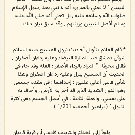
النبيين " لا تعني بالضرورة أنه لا نبي بعد رسول الإسلام
صلوات الله وسلامه عليه , بل تعني أنه صلى الله عليه
وسلم أفضل النبيين وزينتهم , وقد سبق بيان ذلك .
*
قام الغلام بتأويل أحاديث نزول المسيح عليه السلام
شرقي دمشق عند المنارة البيضاء وعليه رداءان أصفران ,
فقال محرفا : " المراد بالرداء الأصفر : العلة وقد جاء في
الحديث أن المسيح ينزل وعليه رداءان أصفران وهذا
شأني فإنني أعاني علتين : إحداهما : في مقدم جسمي
وهو الدوار الشديد الذي قد أخر به الأرض , وأخاف به
على نفسي , والعلة الثانية : في أسفل الجسم وهى كثرة
التبول " ( براهين أحمقية 1/201 ) .
ولجأ إلى الخداع والتزييف فادعى أن قرية قاديان