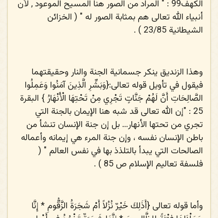
الكهف99 : " المراد من الصور هنا المسيح الموعود , لأن
أنبياء الله تعالى هم بمثابة الصور له " ( الخزائن
الشيطانية 23/85 ) .
وهذا الزنديق ينكر جسمانية الجنة والنار وحقيقتهما
فيقول في تأويل قوله تعالى:
{وَبَشِّرِ الَّذِينَ آمَنُوا وَعَمِلُوا
الصَّالِحَاتِ أَنَّ لَهُمْ جَنَّاتٍ تَجْرِي مِنْ تَحْتِهَا الْأَنْهَارُ
} البقرة
25 : "إن الله تعالى قد شبه هنا الإيمان بالجنة التي
تجري من تحتها الأنهار... بل إن جنة الإنسان تنشأ من
باطن الإنسان نفسه ، وإن جنة المرء هي إيمانه وأعماله
الصالحات التي يبدأ بالتلذذ بها في نفس العالم " (
فلسفة تعاليم الإسلام ص 85 ) .
وأما قوله تعالى {
أَذَلِكَ خَيْرٌ نُزُلاً أَمْ شَجَرَةُ الزَّقُّومِ * إِنَّا