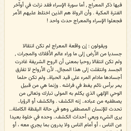
فيها ذكر المعراج , أما سورة الإسراء فقد نزلت في أوآخر
الفترة المكية . وأن الرواة هم الذين اختلط عليهم الأمر
فجعلوا الإسراء والمعراج حدث واحد !
ويقولون : إن واقعة المعراج لم تكن انتقالا
جسديا من الأرض إلى ما وراء عالم الأفلاك والمجرات ,
ولم تكن انتقالا روحيا بمعنى أن الروح الشريفة غادرت
الجسد وانتقلت إلى هذا المجال.. لأن الأرواح لا تفارق
أجسادها مادام المرء على قيد الحياة.. ولم تكن حلما
يمر برأس نائم يغط في فراشه . وإنما هي من قبيل
الوحي الإلهي الذي يكلم به المولى تبارك وتعالى من
يصطفيه من عباده.. إنه الكشف . والكشف أو الرؤيا..
تحدث للإنسان المصطفى وهو في حالة اليقظة الكاملة...
يرى الشيء ويعي أحداث الكشف.. وحده في خلوة بعيدا
عن الناس ، أو أمام الناس ولا يدرون بما يجري معه ، أو