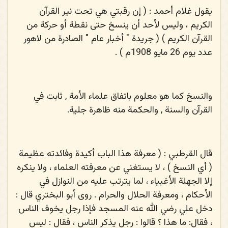
يقول غلام أحمد : ( إن رقبتي هي تحت نير القرآن
الكريم ، وليس لأحد أن ينسخ حتى نقطة أو حركة من
القرآن الكريم ) ( جريدة " أخبار عام " الصادرة من لاهور
عدد يوم 26 مايو 1908م ) .
والنسخ كما هو معلوم باتفاق علماء الأمة , ثابت في
القرآن والسنة , والحكمة منه ظاهرة جلية.
قال القرطبي : ( معرفة هذا الباب أكيدة وفائدته عظيمة
( أي النسخ ) ، لا يستغني عن معرفته العلماء ، ولا ينكره
إلا الجهلة الأغبياء ، لما يترتب عليه من النوازل في
الأحكام ، ومعرفة الحلال والحرام . روى أبو البختري قال :
دخل علي رضي الله عنه المسجد فإذا رجل يخوف الناس
، فقال: ما هذا ؟ قالوا : رجل يذكر الناس ، فقال : ليس