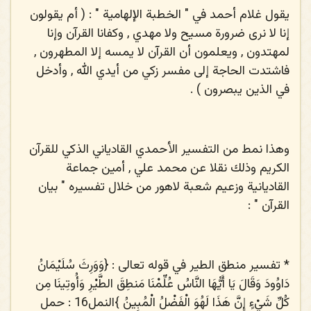
يقول غلام أحمد في " الخطبة الإلهامية " : ( أم يقولون
إنا لا نرى ضرورة مسيح ولا مهدي , وكفانا القرآن وإنا
لمهتدون , ويعلمون أن القرآن لا يمسه إلا المطهرون ,
فاشتدت الحاجة إلى مفسر زكي من أيدي الله , وأدخل
في الذين يبصرون ) .
وهذا نمط من التفسير الأحمدي القادياني الذكي للقرآن
الكريم وذلك نقلا عن محمد علي , أمين جماعة
القاديانية وزعيم شعبة لاهور من خلال تفسيره " بيان
القرآن " :
* تفسير منطق الطير في قوله تعالى : {
وَوَرِثَ سُلَيْمَانُ
دَاوُودَ وَقَالَ يَا أَيُّهَا النَّاسُ عُلِّمْنَا مَنطِقَ الطَّيْرِ وَأُوتِينَا مِن
كُلِّ شَيْءٍ إِنَّ هَذَا لَهُوَ الْفَضْلُ الْمُبِينُ
}النمل16 : حمل