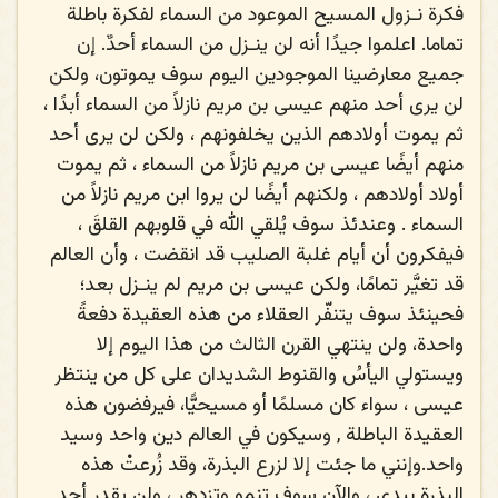
فكرة نـزول المسيح الموعود من السماء لفكرة باطلة
تماما. اعلموا جيدًا أنه لن ينـزل من السماء أحدٌ. إن
جميع معارضينا الموجودين اليوم سوف يموتون، ولكن
لن يرى أحد منهم عيسى بن مريم نازلاً من السماء أبدًا ،
ثم يموت أولادهم الذين يخلفونهم ، ولكن لن يرى أحد
منهم أيضًا عيسى بن مريم نازلاً من السماء ، ثم يموت
أولاد أولادهم ، ولكنهم أيضًا لن يروا ابن مريم نازلاً من
السماء . وعندئذ سوف يُلقي الله في قلوبهم القلقَ ،
فيفكرون أن أيام غلبة الصليب قد انقضت ، وأن العالم
قد تغيَّر تمامًا، ولكن عيسى بن مريم لم ينـزل بعد؛
فحينئذ سوف يتنفّر العقلاء من هذه العقيدة دفعةً
واحدة، ولن ينتهي القرن الثالث من هذا اليوم إلا
ويستولي اليأسُ والقنوط الشديدان على كل من ينتظر
عيسى ، سواء كان مسلمًا أو مسيحيًّا، فيرفضون هذه
العقيدة الباطلة , وسيكون في العالم دين واحد وسيد
واحد.وإنني ما جئت إلا لزرع البذرة، وقد زُرعتْ هذه
البذرة بيدي ، والآن سوف تنمو وتزدهر ، ولن يقدر أحد