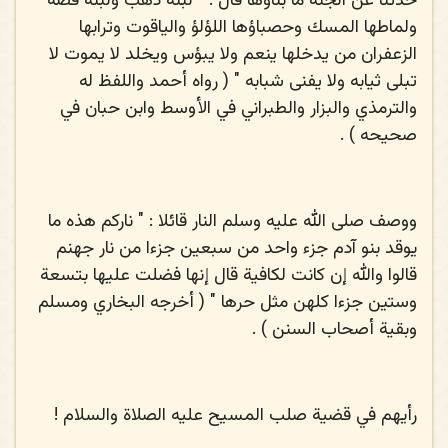
حدثنا عن الجنة ما بناؤها قال : " لبنة ذهب ولبنة فضة
ولماطها المسك وحصباؤها اللؤلؤ والياقوت وترابها
الزعفران من يدخلها ينعم ولا يبؤس ويخلد لا يموت لا
تبلى ثيابه ولا يفنى شبابه " ( رواه أحمد واللفظ له
والترمذي والبزار والطبراني في الأوسط وابن حبان في
صحيحه ) .
ووصف
صلى الله عليه وسلم
النار قائلا : " ناركم هذه ما
يوقد بنو آدم جزء واحد من سبعين جزءا من نار جهنم
قالوا والله إن كانت لكافية قال إنها فضلت عليها بتسعة
وستين جزءا كلهن مثل حرها " ( أخرجه البخاري ومسلم
وبقية أصحاب السنن ) .
رأيهم في قضية صلب المسيح عليه الصلاة والسلام !