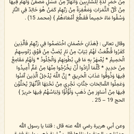
مِنْ خَمْرٍ لَذَّةٍ لِلشَّارِبِينَ وَأَنْهَارٌ مِنْ عَسَلٍ مُصَفّىً وَلَهُمْ فِيهَا
مِنْ كُلِّ الثَّمَرَاتِ وَمَغْفِرَةٌ مِنْ رَبِّهِمْ كَمَنْ هُوَ خَالِدٌ فِي النَّارِ
وَسُقُوا مَاءً حَمِيماً فَقَطَّعَ أَمْعَاءَهُمْ
} (محمد 15) .
وقال تعالى : {
هَذَانِ خَصْمَانِ اخْتَصَمُوا فِي رَبِّهِمْ فَالَّذِينَ
كَفَرُوا قُطِّعَتْ لَهُمْ ثِيَابٌ مِنْ نَارٍ يُصَبُّ مِنْ فَوْقِ رُءُوسِهِمُ
الْحَمِيمُ * يُصْهَرُ بِهِ مَا فِي بُطُونِهِمْ وَالْجُلُودُ * وَلَهُمْ مَقَامِعُ
مِنْ حَدِيدٍ * كُلَّمَا أَرَادُوا أَنْ يَخْرُجُوا مِنْهَا مِنْ غَمٍّ أُعِيدُوا
فِيهَا وَذُوقُوا عَذَابَ الْحَرِيقِ * إِنَّ اللَّهَ يُدْخِلُ الَّذِينَ آَمَنُوا
وَعَمِلُوا الصَّالِحَاتِ جَنَّاتٍ تَجْرِي مِنْ تَحْتِهَا الْأَنْهَارُ يُحَلَّوْنَ
فِيهَا مِنْ أَسَاوِرَ مِنْ ذَهَبٍ وَلُؤْلُؤًا وَلِبَاسُهُمْ فِيهَا حَرِيرٌ
}
الحج 19 – 25 .
وعن أبي هريرة رضي الله عنه قال : قلنا يا رسول الله