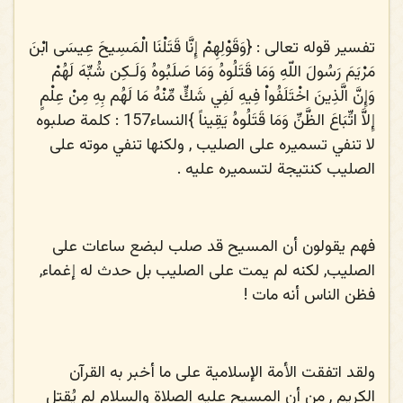
تفسير قوله تعالى : {
وَقَوْلِهِمْ إِنَّا قَتَلْنَا الْمَسِيحَ عِيسَى ابْنَ
مَرْيَمَ رَسُولَ اللّهِ وَمَا قَتَلُوهُ وَمَا صَلَبُوهُ وَلَـكِن شُبِّهَ لَهُمْ
وَإِنَّ الَّذِينَ اخْتَلَفُواْ فِيهِ لَفِي شَكٍّ مِّنْهُ مَا لَهُم بِهِ مِنْ عِلْمٍ
إِلاَّ اتِّبَاعَ الظَّنِّ وَمَا قَتَلُوهُ يَقِيناً
}النساء157 : كلمة صلبوه
لا تنفي تسميره على الصليب , ولكنها تنفي موته على
الصليب كنتيجة لتسميره عليه .
فهم يقولون أن المسيح قد صلب لبضع ساعات على
الصليب, لكنه لم يمت على الصليب بل حدث له إغماء,
فظن الناس أنه مات !
ولقد اتفقت الأمة الإسلامية على ما أخبر به القرآن
الكريم , من أن المسيح عليه الصلاة والسلام لم يُقتل