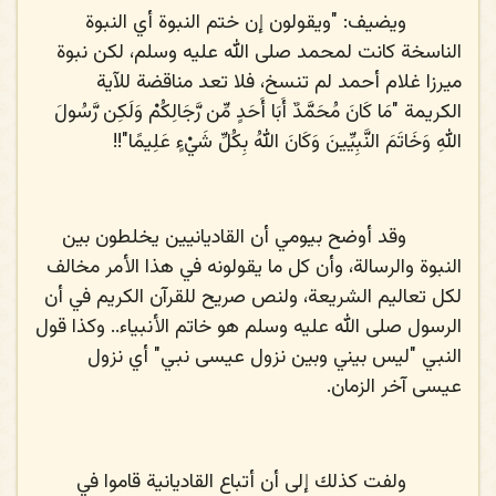
ويضيف: "ويقولون إن ختم النبوة أي النبوة
الناسخة كانت لمحمد صلى الله عليه وسلم، لكن نبوة
ميرزا غلام أحمد لم تنسخ، فلا تعد مناقضة للآية
الكريمة "مَا كَانَ مُحَمَّدٌ أَبَا أَحَدٍ مِّن رَّجَالِكُمْ وَلَكِن رَّسُولَ
اللهِ وَخَاتَمَ النَّبِيِّينَ وَكَانَ اللهُ بِكُلِّ شَيْءٍ عَلِيمًا"!!
وقد أوضح بيومي أن القاديانيين يخلطون بين
النبوة والرسالة، وأن كل ما يقولونه في هذا الأمر مخالف
لكل تعاليم الشريعة، ولنص صريح للقرآن الكريم في أن
الرسول صلى الله عليه وسلم هو خاتم الأنبياء.. وكذا قول
النبي "ليس بيني وبين نزول عيسى نبي" أي نزول
عيسى آخر الزمان.
ولفت كذلك إلى أن أتباع القاديانية قاموا في