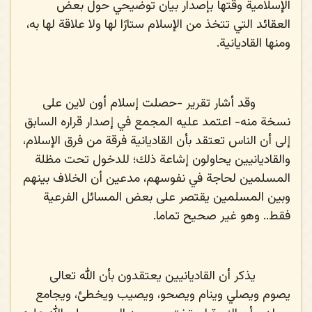
الإسلامية وقتها بإصدار بيان توضيحي حول بعض
العقائد التي تتخذ من الإسلام ستارًا لها ولا علاقة لها به،
ومنها القاديانية.
وقد أشار تقرير -حصلت إسلام أون لاين على
نسخة منه- اعتمد عليه المجمع في إصدار قراره السابق
إلى أن الناس تعتقد بأن القاديانية فرقة من فرق الإسلام،
والقاديانيين يحاولون إشاعة ذلك؛ للدخول تحت مظلة
المسلمين لحاجة في نفوسهم، مدعين أن الخلاف بينهم
وبين المسلمين يقتصر على بعض المسائل الفرعية
فقط.. وهو غير صحيح تماما.
يذكر أن القاديانيين يعتقدون بأن الله تعالى
يصوم ويصلي وينام ويصحو، ويصيب ويخطئ، ويجامع