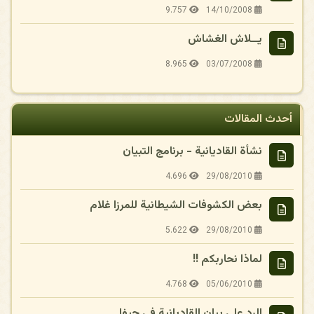
9.757
14/10/2008
يــلاش الغشاش
8.965
03/07/2008
أحدث المقالات
نشأة القاديانية - برنامج التبيان
4.696
29/08/2010
بعض الكشوفات الشيطانية للمرزا غلام
5.622
29/08/2010
لماذا نحاربكم !!
4.768
05/06/2010
الرد على بيان القاديانية فى حيفا