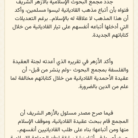
جدد مجمع البحوث الإسلامية بالأزهر الشريف
فتواه بأن أتباع مذهب القاديانية ليسوا مسلمين، وأكد
أن هذا المذهب لا علاقة له بالإسلام.. برغم التعديلات
التي أدخلها أتباعه أنفسهم على تيار القاديانية من خلال
كتاباتهم الجديدة.
وأكد الأزهر في تقريره الذي أعدته لجنة العقيدة
والفلسفة بمجمع البحوث -ولم ينشر من قبل- أن
عقيدة الأحمدية القاديانية من خلال كتاباتهم مخالفة لما
علم من الدين بالضرورة.
فيما صرح مصدر مسئول بالأزهر الشريف أن
المجمع قام ببحث عقيدة القاديانية، وموقف الإسلام
منها ومن أتباعها؛ بناء على طلب القاديانيين أنفسهم..