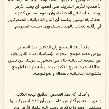
حيث أصروا في أثناء زيارة سابقة لوفد الجماعة الإسلامية
الأحمدية للأزهر الشريف على أهمية أن يعيد الأزهر
رؤيته الخاصة في القاديانية، وأن يقوم بفحص كتبهم
العقائدية؛ ليتبين بنفسه أن أتباع القاديانية ـ المتمركزين
في إقليم بنجاب بالهند ـ مسلمون.. حسب تعبيرهم.
وقد أسند المجمع إلى الدكتور عبد المعطي
بيومي عضو مجمع البحوث الإسلامية إعداد تقرير وافٍ
عن عقيدة القاديانية بناء على منشورات مرسلة من نفس
الطائفة، حيث صرح الدكتور بيومي بأنه تم التعامل مع
منشورات القاديانية بالعدالة والموضوعية.
وأضاف أنه بعد الفحص الدقيق لهذه الكتب،
والذي استغرق أكثر من عام، تبين أن القاديانيين ليسوا
مسلمين، وهو ما يؤكد ما ذهب إليه علماء الأزهر من