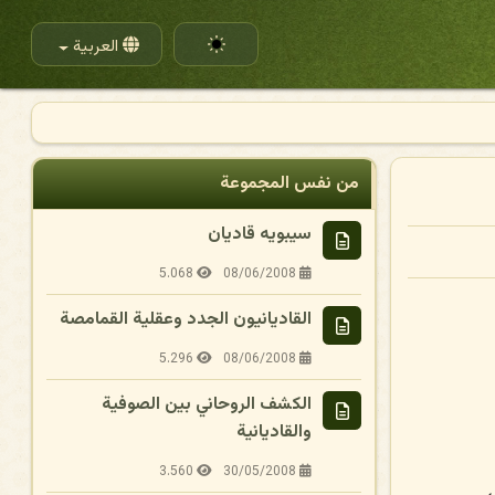
اختر لغتك
العربية
من نفس المجموعة
سيبويه قاديان
5.068
08/06/2008
القاديانيون الجدد وعقلية القمامصة
5.296
08/06/2008
الكشف الروحاني بين الصوفية
والقاديانية
3.560
30/05/2008