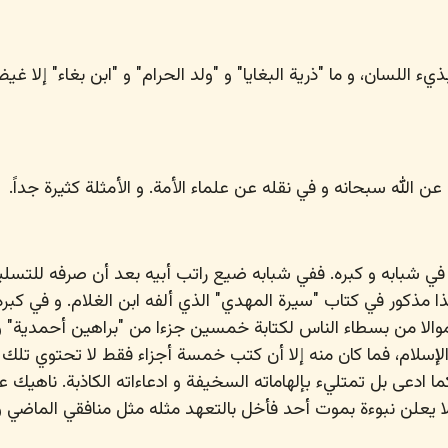
يء اللسان، و ما "ذرية البغايا" و "ولد الحرام" و "ابن بغاء" إلا غ
ن الله سبحانه و في نقله عن علماء الأمة. و الأمثلة كثيرة جداً.
ي شبابه و كبره. ففي شبابه ضيع راتب أبيه بعد أن صرفه للتسلي
ا مذكور في كتاب "سيرة المهدي" الذي ألفه ابن الغلام. و في كبر
أموالا من بسطاء الناس لكتابة خمسين جزءا من "براهين أحمدية" و 
الإسلام، فما كان منه إلا أن كتب خمسة أجزاء فقط لا تحتوي تلك 
 كما ادعى بل تمتليء بإلهاماته السخيفة و ادعاءاته الكاذبة. ناهيك 
و لا يعلن نبوءة بموت أحد فأخل بالتعهد مثله مثل منافقي الماضي و