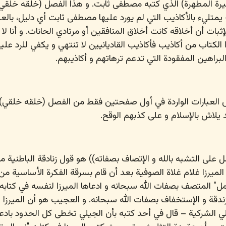
ة المطهرة) الذي كتبه مصطفى ثابت. و هذا الفصل (خلقه خلقي)
متليء بالأكاذيب التي لم يورد عليها مصطفى ثابت أي دليل، بال
ثبات أن أخلاقه كانت أخلاق المنافقين أو مرتادي الحانات. و أنا لا
الكتاب من أكاذيب فأكاذيب القاديانيين لا تنتهي و يكفي للرد عليه
براهين المفقودة التي تدعم ترهاتهم و أكاذيبهم.
العبارات الواردة في أول صفحتين فقط من الفصل (خلقه خلقي)
لاش بالإسلام و على كذبهم الوقح.
صفحة 654 ((العمل على التشبه بالله و الإتصاف بصفاته)) هو قول زنادقة الباطنية
لميرزا غلام غلاة الصوفية بعد أن قام بسرقة الفكرة الأساسية م
امل" المتصف بصفات الله سبحانه و ادعاها الميرزا لنفسه في كتابه 
ندقة و الإستخفاف بصفات الله سبحانه. و العجيب هو أن الميرزا -
ي الشركية – قال في أحد كتبه بأن الجيلي تخطى كل الحدود بادعا