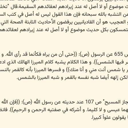
وضوع أو لا أصل له عند إيرادهم لعقائدهم السقيمة.قال "تخلقو
عن التشبه بالله سبحانه فإن هذا القول ليس له أصل في كتب الس
العجيب هو أن القاديانيين يرفضون الأحاديث الثابتة الصحة التي
تمسكون بكل حديث موضوع أو لا أصل له عند إيرادهم لعقائدهم
و يقول مصطفى ثابت في ص 655 عن الرسول (ص): ((حتى أن من يراه فكأنما قد رأى الله
 فيها الشمس)). و هذا الكلام يشبه كلام الميرزا الهالك الذي ادعى
ر يا شمس أنت مني و أنا منك)) و فسرها الميرزا بأنه كالقمر بالنسب
ن إلهه أيضا شبه نفسه بالقمر و شبه الميرزا بالشمس.
و يقول الميرزا في كتابه "إعجاز المسيح" ص 107 عند حديثه عن رسول الله (ص): ((فإن 
ا عيسى و لا كليما. و أشركه في صفتيه الرحمن و الرحيم)). فانظ
يقولون علواً كبيرا.