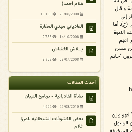
المسيح ليس من المخلوقات و بأن عقيدة التثليث حق. حيث كتب الميرزا في كتابه "نور الحق" ص 68
غلام أحمد)
ية و قال
10.133
20/06/2008
ر إلى
(ع). أما
القادياني مهدي المغارة
م النبوة
9.755
14/10/2008
ي اتهم
 من ضمن
يــلاش الغشاش
رون "خاتم
8.959
03/07/2008
أحدث المقالات
h
نشأة القاديانية - برنامج التبيان
4.692
29/08/2010
 فهو و إن
بعض الكشوفات الشيطانية للمرزا
 الرسول
غلام
م السخيفة