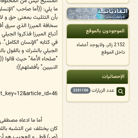
ما يلي: ((أما صاحب "الإنسا
بأن التثليث بمعنى حق و لا
سخافة الميرزا الذي سرق أف
الموجودون بالموقع
أتباع الميرزا فذكروا الجيل
في كتابه "الإنسان الكامل".
2152 زائر، ولايوجد أعضاء
الجيلي بالشرك و بالقول با
داخل الموقع
"صلحاء الأمة" حيث قالوا (
النبيين" بأفضلهم)):
الإحصائيات
عدد الزيارات
2331156
t_key=12&article_id=46
أما ما ادعاه مصطفى 
كان يختلف عن التشبه بالل
(ص) قط . و العجيب هو أن ا