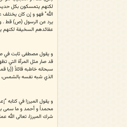
لكنهم يتمسكون بكل حديث م
الله" فهو و إن كان يختلف 
يرد عن الرسول (ص) قط . و 
عقائدهم السخيفة لكنهم ي
قد صار مثل المرآة التي تظهر
سبحانه خاطبه قائلاً ((يا قم
الذي شبه نفسه بالشمس، لك
محمداً و أحمد و ما سمى بهم
شرك الميرزا، تعالى الله عما 