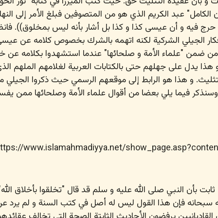
ن الكامل" عبد الكريم الذي هو من المتصوفين فبلغ الأمر إلى النها
 حرج فيه و أن عيسى كذا و كذا بل أشار بأنه ليس بمخلوق)). فانظ
كار الجيلي الشركية لكنه اتهمه بالشرك بخصوص كلامه عن عيسى 
ي من ضمن "علماء الأمة و صلحائها" عندما استشهدوا بكلامه عن خت
 و هذا يدل على جهلهم حتى بالكتابات العربية لغلامهم الملهم الذ
لتثليث. و هذا هو الرابط إلى موقعهم الرسمي حيث ذكروا الجيلي
(وسنذكر فيما يلي بعضا من أقوال علماء الأمة وصلحائها ممن يفس
ttps://www.islamahmadiyya.net/show_page.asp?conten
ثابت بأن النبي صلى الله عليه و سلم قد قال "تخلقوا بأخلاق الله"
ه سبحانه فإن هذا القول ليس له أصل في كتب السنة و لم يرد عن
لقاديانيين يرفضون الأحاديث الثابتة الصحة التي تخالف عقائده