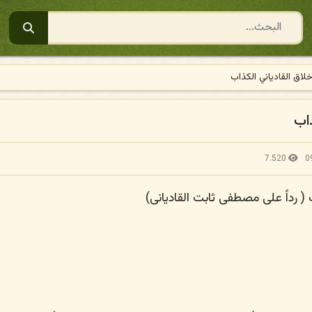
البحث
لاق القادياني الكذاب
ذاب
7.520
0
 ( رداً على مصطفى ثابت القاديانى)