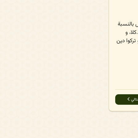
ل بالنسبة
لا، و
تركوا دين
مقال التالي: نعم الغلام القادياني هَلَكَ في المرحاض
تالي