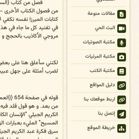
فصل من كتاب (السير
من فصول الكتاب الأخرى – ي
مقالات منوعة
كتابات الميرزا نفسه تكفي لإ
في تفنيد كل ما جاء في هذا 
البث الحي
مروجي الأكاذيب بالحجج و ال
مكتبة الصوتيات
مكتبة المرئيات
لكنني سأعلق هنا على بعض 
لضرب أمثلة على جهل عبيد ي
مكتبة الكتب
دليل المواقع
قوله في 
اربط موقعك بنا
من بعد. و هو قول قلد فيه ا
إتصل بنا
الكريم الجيلي "الإنسان الك
المسيح" المليء بعبارات الز
خريطة الموقع
سرق فكرة عبد الكريم الجيل