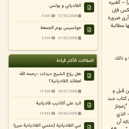
 – كغيره
القادياني و بولس
عكس فإن
3.605
07/06/2008
 أرى ضرورة
ا مطالبة
جواسيس يوم الجمعة
3.539
01/06/2008
 و ذلك
المقالات الأكثر قراءة
هل روّجَ الشيخ ديدات -رحمه الله
لعقائد القاديانية؟
 من قبل و
15.908
03/07/2008
ن كتاب عبد
الرد على أكاذيب قاديانية
"إعجاز
 الذي
10.933
09/06/2008
ئه أن
نبي القاديانية (متنبي القاديانية ميرزا