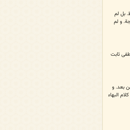
 بل لم
ة. و لم
طفى ثابت
 بعد. و
لام البهاء