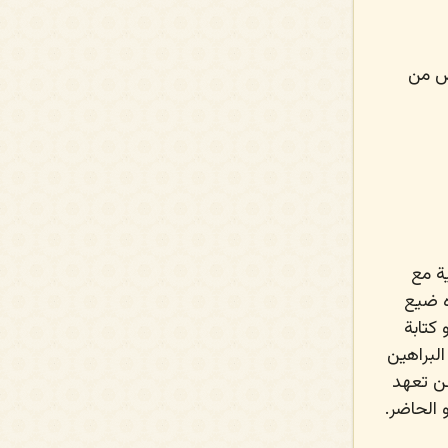
يض من
ة مع
ه ضيع
كتابة
البراهين
عن تعهد
 الحاضر.