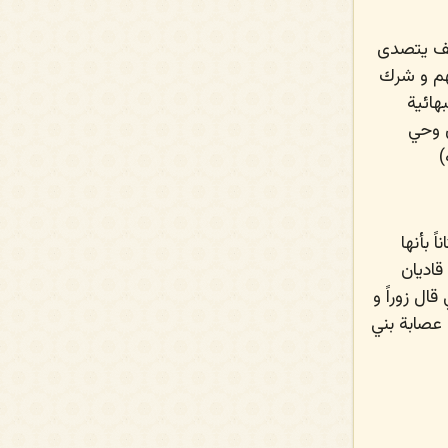
يف يتصدى
هم و شرك
هائية
ن وحي
)
 بأنها
اديان
ال زوراً و
عصابة بني