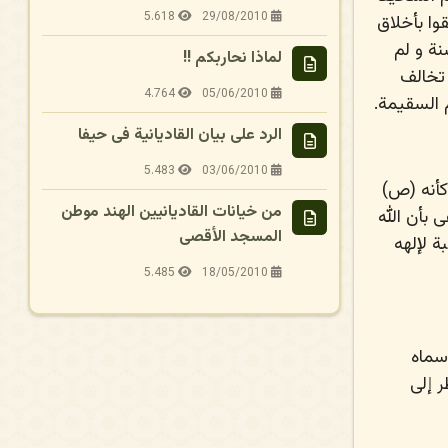
5.618
29/08/2010
ا بأخلاق
نة و لم
لماذا نحاربكم !!
 تخالف
4.764
05/06/2010
 السقيمة.
الرد على بيان القاديانية فى حيفا
5.483
03/06/2010
. و كأنه (ص)
من خيانات القاديانيين الهند موطن
 بأن الله
المسجد الأقصى
ة لإلهه
5.485
18/05/2010
الله سماه
ر إلى