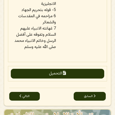
الانجليزية
5- قوله بتحريم الجهاد
6 مزاحمه في المقدسات
والشعائر
7 غهانته الانبياء عليهم
السلام وتفوقه على أفضل
الرسل وخاتم الانبياء محمد
صلى الله عليه وسلم
التحميل
المقال السابق: القاديانية ما هي ؟
المقال التالي: أشراط ال
السابق
التالي