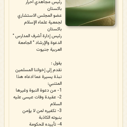
رئيس مجاهدي احرار
باكستان
عضو المجلس الاستشاري
لجمعية علماء الإسلام
باكستان
رئيس إدارة أشرف المدارس "
الدعوة والإرشاد " الجامعة
العربية جنيوت
يقول :
نقدم إلى إخواننا المسلمين
نبذة يسيرة عما ادعاه هذا
المتنبي:
1- من دعوة النبوة وغيرها
2- عقيدة وفات عيسى عليه
السلام
3- تكفيره لمن لا يؤمن
بنبوته الكاذبة
4- تأييده للحكومة