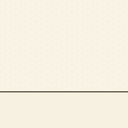
أقسام المقالات
أ. فؤاد العطار