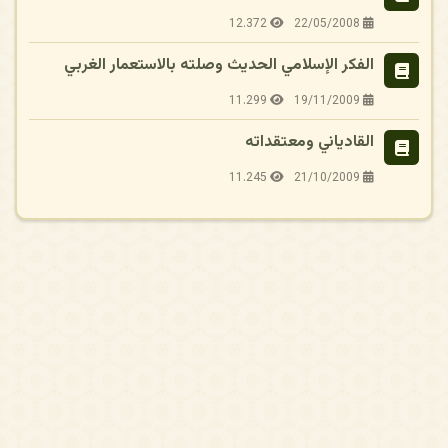
12.372
22/05/2008
الفكر الإسلامي الحديث وصلته بالاستعمار الغربي
11.299
19/11/2009
القادياني ومعتقداته
11.245
21/10/2009