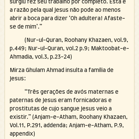
surgiu fez seu trabalho por completo. Esta é
a razão pela qual Jesus não pode ao menos
abrir a boca para dizer ‘Oh adultera! Afaste-
se de mim’.”
(Nur-ul-Quran, Roohany Khazaen, vol.9,
p.449; Nur-ul-Quran, vol.2 p.9; Maktoobat-e-
Ahmadia, vol.3, p.23-24)
Mirza Ghulam Ahmad insulta a família de
Jesus:
“Três gerações de avós maternas e
paternas de Jesus eram fornicadoras e
prostitutas de cujo sangue Jesus veio a
existir.” (Anjam-e-Atham, Roohany Khazaen,
Vol.11, P.291, addenda; Anjam-e-Atham, P.9,
appendix)