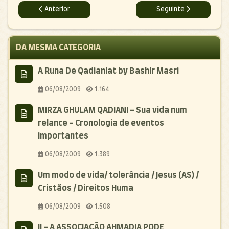
Artigo anterior: Suborno &amp; Mirza Ghulam
Artigo seguinte: Uma S
Anterior
Seguinte
DA MESMA CATEGORIA
A Runa De Qadianiat by Bashir Masri
06/08/2009
1.164
MIRZA GHULAM QADIANI - Sua vida num
relance - Cronologia de eventos
importantes
06/08/2009
1.389
Um modo de vida/ tolerância / Jesus (AS) /
Cristãos / Direitos Huma
06/08/2009
1.508
II - A ASSOCIAÇÃO AHMADIA PODE