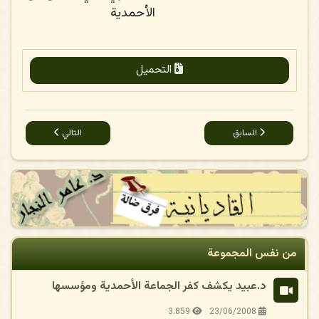
الأحمدية
التحميل
المقال السابق: نشأة القاديانية - برنامج التبيان
المقال التالي: الميرزا
السابق
التالي
من نفس المجموعة
د.عبيد يكشف كفر الجماعة الأحمدية ومؤسسها
3.859
23/06/2008