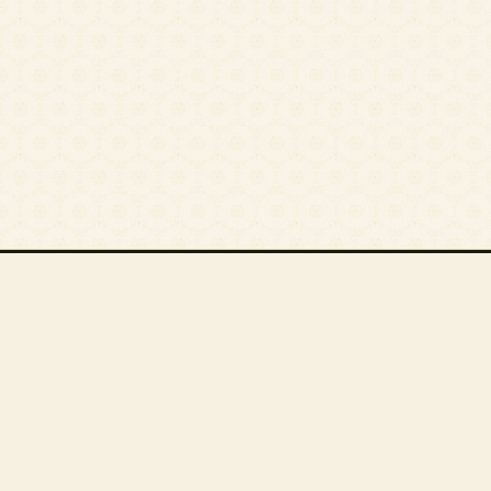
أقسام المقالات
أ. فؤاد العطار
أ. محمود القاعود
أ. أمجد السقلاوي