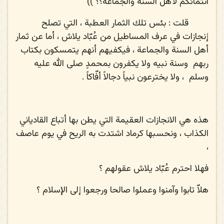
انتمائكم لأهل السنة والجماعة؟؟ ))
قلت
: بئس تلك الثمار العطبة ، التي تصلح
إنجازات في عرف المساطيل من عُبّاد يلاش ، أما عن ثمار
أهل السنة والجماعة ، فيكفيهم أنهم يتمسكون بكتاب
ربهم
وسنة نبيه ولا يكفرون بمحمدٍ صلى الله عليه
وسلم
، ولا يخترعون نبياً دجالاً أفّاكاً .
هذه هي الانجازات العقيمة التي يطن بها أتباع القادياني
الكذاب ، ونحسبها كرماد اشتدت به الريح في يوم عاصف
،
فهلا احترم عُبّاد يلاش عقولهم ؟
هلاّ تابوا وآمنوا وعملوا صالحا ورجعوا إلى الإسلام ؟