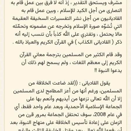
مشرف ويستحق التقدير ، إذ أنه لا فرق بين عمل قام به
النصارى من أجل الكيد للإسلام ، وبين عمل قام به
القاديانيون من أجل نشر التفسيرات السخيفة العقيمة
التي تُشوّه صورة الإسلام وتخرجه عن مضمونه وتحمّله
مالا يحتمل ، وتفتري على الله كذباً بأن تنسب إليه أنه
ذكر ( القاديانى الكذاب ) في القرآن الكريم والعياذ بالله .
وقد قام الكثير من المسلمين بترجمة معاني القرآن
الكريم إلى معظم اللغات ، ولم يسمح لهم ذلك أن
يدعوا النبوة !!
يقول القاديانى
: ((لقد ضاعت الخلافة من
المسلمين، ورغم أنها من أعز المطامح لدى المسلمين
إلا أن الله تعالى نزعها من أيديهم وأنعم بها على
الجماعة الإسلامية الأحمدية، وبعد عام واحد فقط، أي
في عام 2008، سوف تحتفل الجماعة بمرور قرن من
الزمان على إعادة تأسيس الخلافة على منهاج النبوة، بعد
أن رفعها الله تعالى بعد مقتل الخليفة الثالث والرابع