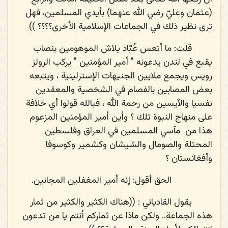
(عثمان وعليّ رضي الله عنهما) بأيدي المسلمين، فهل
ترى نظير ذلك في الجماعات الإسلامية الأخرى؟؟؟؟ ))
قلت
: ما أتعس عُبّاد يلاش الموهومين بنصاب
يقبع في لندن يدعونه " أمير المؤمنين " يركب الرولز
رويس ويجمع ملايين الجنيهات الإسترلينية ، ويتبعه
بعض المصابين بالفصام في الشخصية والمعقدين
نفسيا والآيسين من رحمة الله ، فبالله قولوا أي خلافة
على منهاج النبوة تلك ؟ وأين أمير المؤمنين المزعوم
هذا من
مآسي المسلمين في العراق وفلسطين
المحتلة والصومال والشيشان وكشمير وكوسوفا
وأفغانستان ؟
الحق أقول: إنه أمير المغفلين المجانين.
يقول القادياني
: ((هناك الكثير والكثير من ثمار
هذه الجماعة.. ولكن ماذا عن ثماركم أنتم يا من تدعون