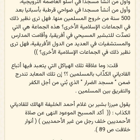
وأول من أنشأ مسجدا في أسلو العاصمة النرويجية،
وأول من أنشأ مسجدا في ضواحي قرطبة بأسبانيا بعد
500 سنة من خروج المسلمين منها. فهل ترى نظير ذلك
في الجماعات الإسلامية الأخرى؟ هذه الجماعة هي التي
تصدّت للتبشير المسيحي في أفريقيا، وأقامت المدارس
والمستشفيات في العديد من الدول الأفريقية، فهل ترى
نظير ذلك في الجماعات الإسلامية الأخرى؟ ))
قلت
: وما علاقة تلك الهياكل التي يتعبد فيها أتباع
القادياني الكذّاب بالمسلمين ؟؟ إن تلك المعابد تندرج
ضمن " مسجد الضرار " الذي بُني من أجل الكفر
والتفريق بين المسلمين .
يقول ميرزا بشير بن غلام أحمد الخليفة الهالك للقادياني
الكذاب
: ((
أكد المسيح الموعود النهى عن صلاة
الأحمديين خلف رجل من غير الأحمديين ) ( أنوار
خلافت ص 89 ).