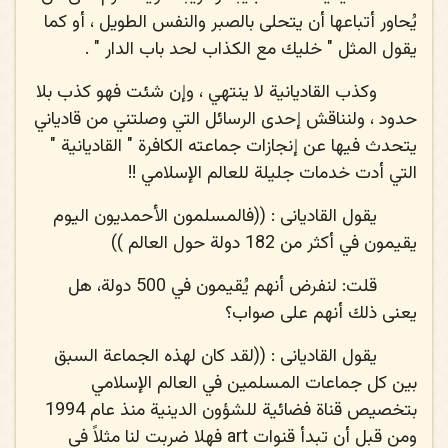
يُحاور أتباعها أن يتحلى بالصبر والنفس الطويل ، أو كما
يقول المثل " خليك مع الكذاب لحد باب الدار " .
وكذب القاديانية لا ينتهي ، وإن شئت فهو كذب بلا
حدود ، ولنناقش إحدى الرسائل التي وصلتني من قادياني
يتحدث فيها عن إنجازات جماعته الكافرة " القاديانية "
التي أدت خدمات جليلة للعالم الإسلامي !!
يقول القاديانى : ((فالمسلمون الأحمديون اليوم
يقيمون في أكثر من 182 دولة حول العالم ))
قلت
: لنفرض أنهم يُقيمون في 500 دولة، هل
يعنى ذلك أنهم على صواب؟
يقول القاديانى : ((لقد كان لهذه الجماعة السبق
بين كل جماعات المسلمين في العالم الإسلامي
بتخصيص قناة فضائية للشؤون الدينية منذ عام 1994
ومن قبل أن تبدأ قنوات
art
فهلا ضربت لنا مثلاً في