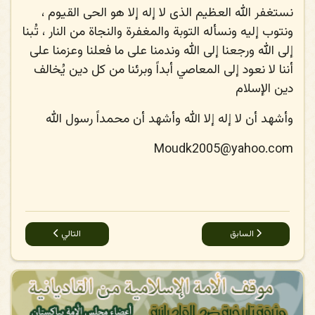
نستغفر الله العظيم الذى لا إله إلا هو الحى القيوم ،
ونتوب إليه ونسأله التوبة والمغفرة والنجاة من النار ، تُبنا
إلى الله ورجعنا إلى الله وندمنا على ما فعلنا وعزمنا على
أننا لا نعود إلى المعاصي أبداً
وبرئنا من كل دين يُخالف
دين الإسلام
وأشهد أن لا إله إلا الله وأشهد أن محمداً رسول الله
Moudk2005@yahoo.com
المقال السابق: آية قرآنية تصعق النِحلة القاديانية
المقال التالي: القاديان
السابق
التالي