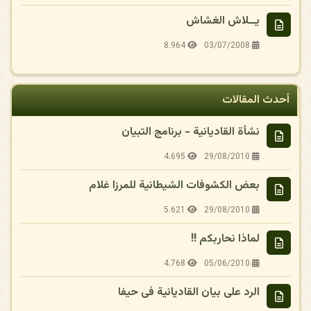
يــلاش الغشاش
8.964
03/07/2008
أحدث المقالات
نشأة القاديانية - برنامج التبيان
4.695
29/08/2010
بعض الكشوفات الشيطانية للمرزا غلام
5.621
29/08/2010
لماذا نحاربكم !!
4.768
05/06/2010
الرد على بيان القاديانية فى حيفا