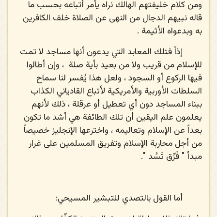
ومن كلام خليفتهم الهالك نراه يأمر أتباعه بحسب ما
قاله نبيهم الدجال من النهى عن الصلاة خلف الكافرين
به وبدعواه الأثيمة .
إذاً فتلك المعابد التي يدعون أنها مساجد لا تمت
للإسلام من قريب ولا من بعيد بأية صلة
، وإن أطالوا
فيها الركوع أو السجود ، ولعل هذا يُفسر لنا سماح
السلطات الأوربية والأمريكية لأتباع القادياني الكذاب
ببناء المساجد دون أي تعطيل أو عرقلة ، ذلك لأنهم
يعلمون علم اليقين أن تلك الطائفة هي أشد ما تكون
بعداً عن الإسلام وتعاليمه ، واخترعها الإنجليز خصيصاً
من أجل محاربة الإسلام وتفريق المسلمين على غرار
مبدأ "
فَرِّق تَسُد
".
أما القول بالتصدي للتبشير المسيحي
: