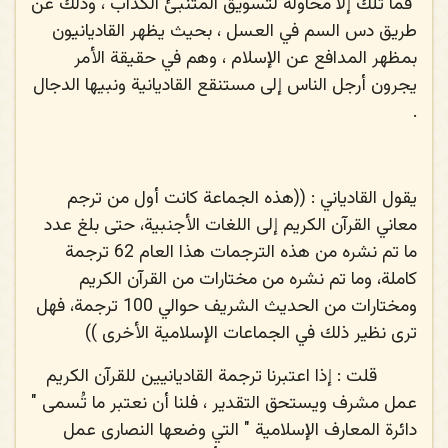
فما تلك إلا محاولة لتسويق المتنبئ الكذّاب ، وذلك عن
طريق دس السم في العسل ، بحيث يظهر القاديانيون
بمظهر المدافع عن الإسلام ، وهم في حقيقة الأمر
يجرون أرجل الناس إلى مستنقع القاديانية ونبيها الدجال
.
يقول القادياني
: ((هذه الجماعة كانت أول من ترجم
معاني القرآن الكريم إلى اللغات الأجنبية، حتى بلغ عدد
ما تم نشره من هذه الترجمات هذا العام 62 ترجمة
كاملة، وما تم نشره من مختارات من القرآن الكريم
ومختارات من الحديث الشريف حوالي 100 ترجمة، فهل
ترى نظير ذلك في الجماعات الإسلامية الأخرى ))
قلت
: إذا اعتبرنا ترجمة القاديانيين للقرآن الكريم
عمل مشرف ويستحق التقدير ، فلنا أن نعتبر ما تُسمى "
دائرة المعارف الإسلامية " التي وضعها النصارى عمل