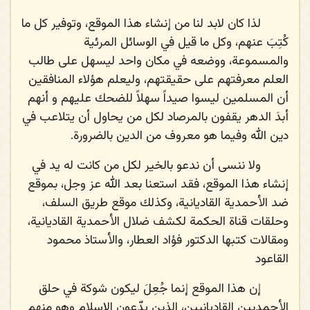
لذا كان لابد لنا من إنشاء هذا الموقع، وتوفير كل ما
كُتِبَ عنهم، وكل ما قيل في الوسائل المرئية
والمسموعة، ووضعه في مكان واحد ليسهل على طالب
العلم معرفتهم على حقيقتهم، وليعلم هؤلاء المنافقين
أن المسلمين ليسوا صيداً سهلاً للضحك عليهم و أنهم
أبدَ الدهر يقفون بالمرصاد لكل من يحاول أن يتلاعب في
دين الله وفيما هو معروف من الدين بالضرورة.
ولا ننسى أن ندعو بالخير لكل من كانت له يد في
إنشاء هذا الموقع، فقد استعنا بعد الله عز وجل، بموقع
ضد الأحمدية القاديانية، وكذلك موقع طريق السلف،
وحلقات قناة الحكمة لكشف ضلال الأحمدية القاديانية،
ومقالات كتبها الدكتور فؤاد العطار، والأستاذ محمود
القاعود
إن هذا الموقع إنما جُعِلَ ليكون شوكة في حلق
الأحمديين القاديانيين، الذين يدّعون الإسلام وهو منهم