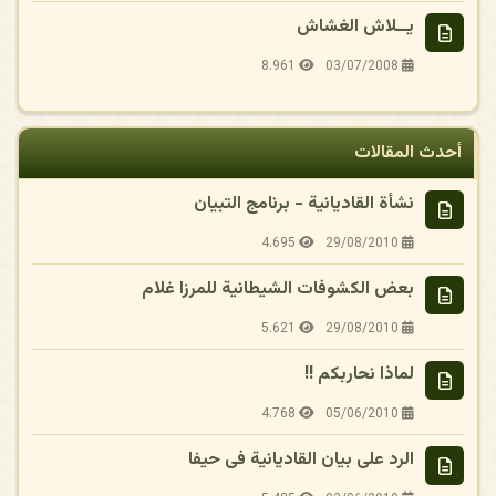
يــلاش الغشاش
8.961
03/07/2008
أحدث المقالات
نشأة القاديانية - برنامج التبيان
4.695
29/08/2010
بعض الكشوفات الشيطانية للمرزا غلام
5.621
29/08/2010
لماذا نحاربكم !!
4.768
05/06/2010
الرد على بيان القاديانية فى حيفا