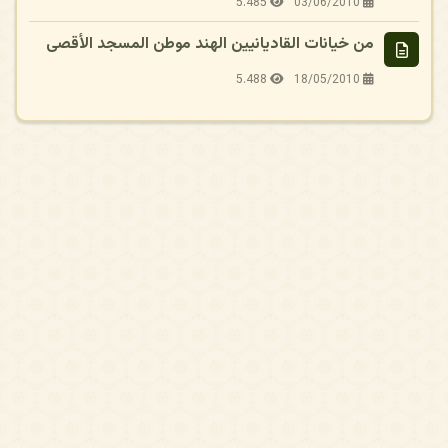
5.485
03/06/2010
من خيانات القاديانيين الهند موطن المسجد الأقصى
5.488
18/05/2010