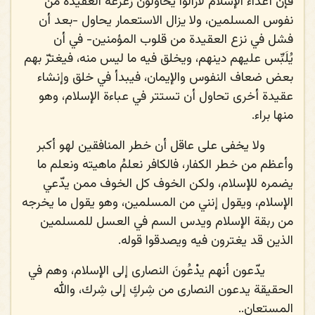
فإن أعداء الإسلام لازالوا يحاولون زعزعة العقيدة من
نفوس المسلمين، ولا يزال الاستعمار يحاول -بعد أن
فشل في نزع العقيدة من قلوب المؤمنين- في أن
يُلَبِّس عليهم دينهم، ويخلق فيه ما ليس منه، فيغترّ بهم
بعض ضعاف النفوس والإيمان، فيبدأ في خلق وإنشاء
عقيدة أخرى تحاول أن تستتر في عباءة الإسلام، وهو
منها براء.
ولا يخفى على عاقل أن خطر المنافقين لهو أكبر
وأعظم من خطر الكفار، فالكافر نعلمُ ماهيته ونعلم ما
يضمره للإسلام، ولكن الخوف كل الخوف ممن يدّعي
الإسلام، ويقول إنني من المسلمين، وهو يقول ما يخرجه
من ربقة الإسلام ويدس السم في العسل للمسلمين
الذين قد يغترون فيه ويصدقوا قوله.
يدّعون أنهم يدْعُونَ النصارى إلى الإسلام، وهم في
الحقيقة يدعون النصارى من شِركٍ إلى شِرك، والله
المستعان..