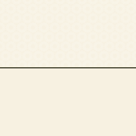
أقسام المقالات
أ. فؤاد العطار
أ. محمود القاعود
أ. أمجد السقلاوي